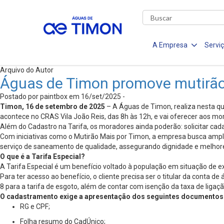
A Empresa
Servi
Arquivo do Autor
Águas de Timon promove mutirão 
Postado por paintbox em 16/set/2025 -
Timon, 16 de setembro de 2025
– A Águas de Timon, realiza nesta qu
acontece no CRAS Vila João Reis, das 8h às 12h, e vai oferecer aos mor
Além do Cadastro na Tarifa, os moradores ainda poderão: solicitar cadast
Com iniciativas como o Mutirão Mais por Timon, a empresa busca amplia
serviço de saneamento de qualidade, assegurando dignidade e melhore
O que é a Tarifa Especial?
A Tarifa Especial é um benefício voltado à população em situação de ex
Para ter acesso ao benefício, o cliente precisa ser o titular da conta 
8 para a tarifa de esgoto, além de contar com isenção da taxa de ligaç
O cadastramento exige a apresentação dos seguintes documentos
RG e CPF;
Folha resumo do CadÚnico;