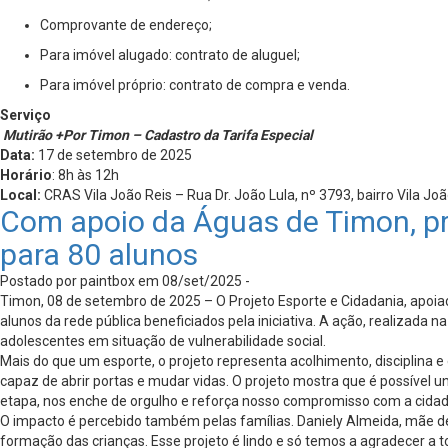
Comprovante de endereço;
Para imóvel alugado: contrato de aluguel;
Para imóvel próprio: contrato de compra e venda.
Serviço
Mutirão +Por Timon – Cadastro da Tarifa Especial
Data:
17 de setembro de 2025
Horário
: 8h às 12h
Local:
CRAS Vila João Reis – Rua Dr. João Lula, nº 3793, bairro Vila J
Com apoio da Águas de Timon, pr
para 80 alunos
Postado por paintbox em 08/set/2025 -
Timon, 08 de setembro de 2025 – O Projeto Esporte e Cidadania, apoiad
alunos da rede pública beneficiados pela iniciativa. A ação, realizada
adolescentes em situação de vulnerabilidade social.
Mais do que um esporte, o projeto representa acolhimento, disciplina
capaz de abrir portas e mudar vidas. O projeto mostra que é possível 
etapa, nos enche de orgulho e reforça nosso compromisso com a cidad
O impacto é percebido também pelas famílias. Daniely Almeida, mãe de 
formação das crianças. Esse projeto é lindo e só temos a agradecer a t