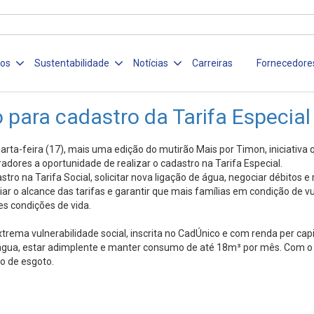
ços
Sustentabilidade
Notícias
Carreiras
Fornecedore
para cadastro da Tarifa Especial
arta-feira (17), mais uma edição do mutirão Mais por Timon, iniciativa
adores a oportunidade de realizar o cadastro na Tarifa Especial.
ro na Tarifa Social, solicitar nova ligação de água, negociar débitos e r
r o alcance das tarifas e garantir que mais famílias em condição de v
s condições de vida.
trema vulnerabilidade social, inscrita no CadÚnico e com renda per cap
de água, estar adimplente e manter consumo de até 18m³ por mês. Com o n
ão de esgoto.