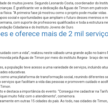
lidade de muitos jovens. Segundo Leonardo Costa, coordenador do Inst
crianças. É gratificante ver a dedicação da Águas de Timon em patrocina
ática física. “A primeira fase já mostrou como o projeto pode mudar vid
apoio social e oportunidades que ampliam o futuro desses meninos e m
emana, com suporte de professores qualificados e toda a estrutura nec
Fundação Cidadania e do Instituto Jovens de Ouro.
es e oferece mais de 2 mil serviç
uidado com a vida”, realizou neste sábado uma grande ação no bairro
promovida pela Águas de Timon por meio do instituto Aegea- braço de 
s, a população teve acesso a uma variedade de serviços, incluindo atu
dades educativas.
 como uma plataforma de transformação social, reunindo diferentes s
ndo serviços que facilitam a vida das pessoas e promovem cuidado e a
e Timon.
o e destaca a importância do evento. “Consegui me cadastrar na Tarifa
 fiquei muito feliz com o atendimento”, comemora.
neamente em outras 15 cidades do país. Ao todo, nas cidades de Timon,