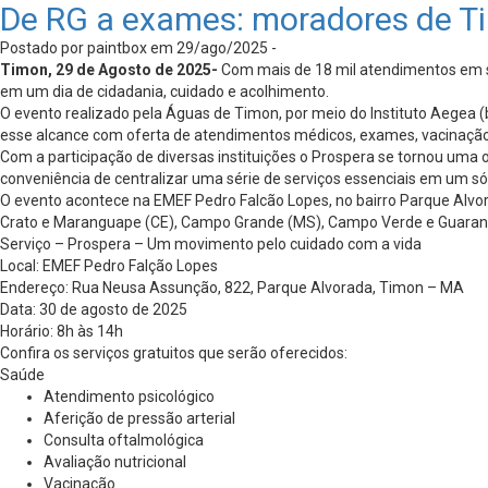
De RG a exames: moradores de Ti
Postado por paintbox em 29/ago/2025 -
Timon, 29 de Agosto de 2025-
Com mais de 18 mil atendimentos em s
em um dia de cidadania, cuidado e acolhimento.
O evento realizado pela Águas de Timon, por meio do Instituto Aegea (
esse alcance com oferta de atendimentos médicos, exames, vacinação, 
Com a participação de diversas instituições o Prospera se tornou uma o
conveniência de centralizar uma série de serviços essenciais em um 
O evento acontece na EMEF Pedro Falcão Lopes, no bairro Parque Alvor
Crato e Maranguape (CE), Campo Grande (MS), Campo Verde e Guarantã d
Serviço – Prospera – Um movimento pelo cuidado com a vida
Local: EMEF Pedro Falção Lopes
Endereço: Rua Neusa Assunção, 822, Parque Alvorada, Timon – MA
Data: 30 de agosto de 2025
Horário: 8h às 14h
Confira os serviços gratuitos que serão oferecidos:
Saúde
Atendimento psicológico
Aferição de pressão arterial
Consulta oftalmológica
Avaliação nutricional
Vacinação