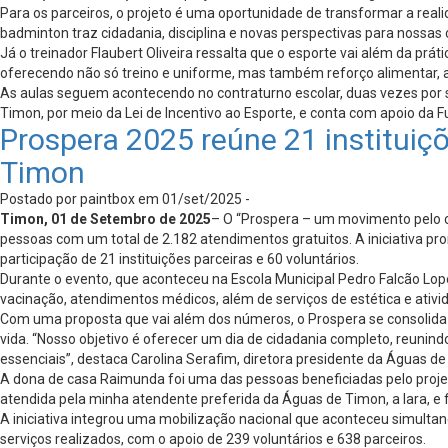
Para os parceiros, o projeto é uma oportunidade de transformar a rea
badminton traz cidadania, disciplina e novas perspectivas para nossas 
Já o treinador Flaubert Oliveira ressalta que o esporte vai além da pr
oferecendo não só treino e uniforme, mas também reforço alimentar, 
As aulas seguem acontecendo no contraturno escolar, duas vezes por s
Timon, por meio da Lei de Incentivo ao Esporte, e conta com apoio da 
Prospera 2025 reúne 21 instituiçõ
Timon
Postado por paintbox em 01/set/2025 -
Timon, 01 de Setembro de 2025
– O “Prospera – um movimento pelo c
pessoas com um total de 2.182 atendimentos gratuitos. A iniciativa 
participação de 21 instituições parceiras e 60 voluntários.
Durante o evento, que aconteceu na Escola Municipal Pedro Falcão Lope
vacinação, atendimentos médicos, além de serviços de estética e ativi
Com uma proposta que vai além dos números, o Prospera se consolida
vida. “Nosso objetivo é oferecer um dia de cidadania completo, reuni
essenciais”, destaca Carolina Serafim, diretora presidente da Águas d
A dona de casa Raimunda foi uma das pessoas beneficiadas pelo projet
atendida pela minha atendente preferida da Águas de Timon, a Iara, e
A iniciativa integrou uma mobilização nacional que aconteceu simulta
serviços realizados, com o apoio de 239 voluntários e 638 parceiros.