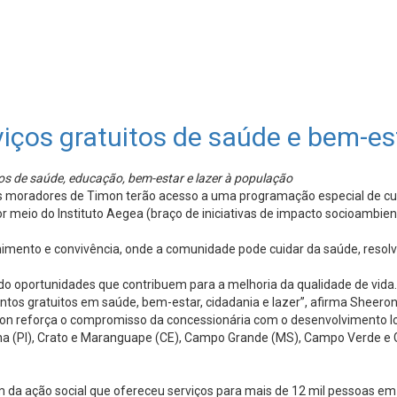
iços gratuitos de saúde e bem-e
itos de saúde, educação, bem-estar e lazer à população
 os moradores de Timon terão acesso a uma programação especial de c
or meio do Instituto Aegea (braço de iniciativas de impacto socioambi
imento e convivência, onde a comunidade pode cuidar da saúde, resolv
do oportunidades que contribuem para a melhoria da qualidade de vida
mentos gratuitos em saúde, bem-estar, cidadania e lazer”, afirma Shee
n reforça o compromisso da concessionária com o desenvolvimento loc
na (PI), Crato e Maranguape (CE), Campo Grande (MS), Campo Verde e Gu
 da ação social que ofereceu serviços para mais de 12 mil pessoas em