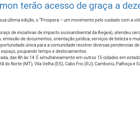
mon terão acesso de graça a dez
ua última edição, o “Prospera – um movimento pelo cuidado com a vi
braço de iniciativas de impacto socioambiental da Aegea), atendeu cer
emissão de documentos, orientação jurídica, serviços de beleza e muit
portunidade única para a comunidade resolver diversas pendencias de fo
só espaço, poupando tempo e deslocamentos.
ada, das 8h às 14. E simultaneamente em outros 15 cidades em estados 
o Norte (MT), Vila Velha (ES), Cabo Frio (RJ), Camboriú, Palhoça e Sã