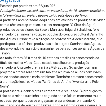
Postado por paintbox em 22/jun/2021 -
Produção timonense está entre as vencedoras de 10 estados brasileiros
e foi premiada em projeto desenvolvido pela Águas de Timon
A partir dos aprendizados adquiridos em oficinas de produção de vídeo
com a técnica stop-motion, o curta-metragem “O Ciclo da Água”,
produzido pelos alunos da Escola Municipal Edgard Schalcher, foi o
vencedor de Timon na votação popular do concurso cultural Caminho
das Águas. O filme teve a direção da professora Aldenir Moreira, que
participou das oficinas produzidas pelo projeto Caminho das Águas,
desenvolvido no município maranhense pela concessionária Águas de
Timon.
Ao todo, foram 38 filmes de 10 estados brasileiros concorrendo ao
título de melhor vídeo. Cada estado escolheu uma produção
vencedora. O projeto premiará a EMEF Edgard Schalcher com um
projetor, a professora com um tablet e a turma de alunos com livros
selecionados sobre o meio ambiente. Também estavam concorrendo
à premiação local os vídeos “As férias de Ana” e “Aventura no Pólo
Norte”.
A professora Aldenir Moreira comemora o resultado. “A produção foi
feita pela minha turminha do segundo ano e foi um momento muito
especial porque todos se engajaram e aprenderam brincando. O
resultado nos deixou muito felizes. Todo o esforço valeu a pena e, o