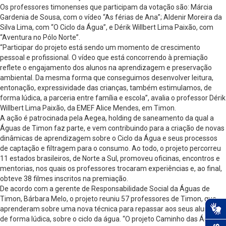
Os professores timonenses que participam da votação são: Márcia
Gardenia de Sousa, com o vídeo “As férias de Ana”; Aldenir Moreira da
Silva Lima, com “O Ciclo da Água”, e Dérik Willbert Lima Paixão, com
“Aventura no Pólo Norte”.
“Participar do projeto está sendo um momento de crescimento
pessoal e profissional. O vídeo que está concorrendo à premiação
reflete o engajamento dos alunos na aprendizagem e preservação
ambiental. Da mesma forma que conseguimos desenvolver leitura,
entonação, expressividade das crianças, também estimulamos, de
forma lúdica, a parceria entre família e escola”, avalia o professor Dérik
Willbert Lima Paixão, da EMEF Alice Mendes, em Timon.
A ação é patrocinada pela Aegea, holding de saneamento da qual a
Águas de Timon faz parte, e vem contribuindo para a criação de novas
dinâmicas de aprendizagem sobre o Ciclo da Água e seus processos
de captação e filtragem para o consumo. Ao todo, o projeto percorreu
11 estados brasileiros, de Norte a Sul, promoveu oficinas, encontros e
mentorias, nos quais os professores trocaram experiências e, ao final,
obteve 38 filmes inscritos na premiação.
De acordo com a gerente de Responsabilidade Social da Águas de
Timon, Bárbara Melo, o projeto reuniu 57 professores de Timon, que
aprenderam sobre uma nova técnica para repassar aos seus alunos,
de forma lúdica, sobre o ciclo da água. “O projeto Caminho das Águas