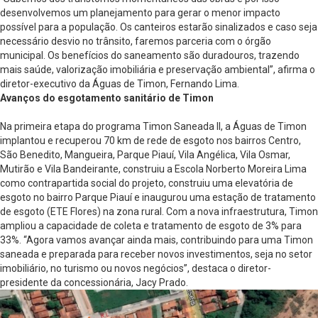
desenvolvemos um planejamento para gerar o menor impacto
possível para a população. Os canteiros estarão sinalizados e caso seja
necessário desvio no trânsito, faremos parceria com o órgão
municipal. Os benefícios do saneamento são duradouros, trazendo
mais saúde, valorização imobiliária e preservação ambiental”, afirma o
diretor-executivo da Águas de Timon, Fernando Lima.
Avanços do esgotamento sanitário de Timon
Na primeira etapa do programa Timon Saneada II, a Águas de Timon
implantou e recuperou 70 km de rede de esgoto nos bairros Centro,
São Benedito, Mangueira, Parque Piauí, Vila Angélica, Vila Osmar,
Mutirão e Vila Bandeirante, construiu a Escola Norberto Moreira Lima
como contrapartida social do projeto, construiu uma elevatória de
esgoto no bairro Parque Piauí e inaugurou uma estação de tratamento
de esgoto (ETE Flores) na zona rural. Com a nova infraestrutura, Timon
ampliou a capacidade de coleta e tratamento de esgoto de 3% para
33%. “Agora vamos avançar ainda mais, contribuindo para uma Timon
saneada e preparada para receber novos investimentos, seja no setor
imobiliário, no turismo ou novos negócios”, destaca o diretor-
presidente da concessionária, Jacy Prado.