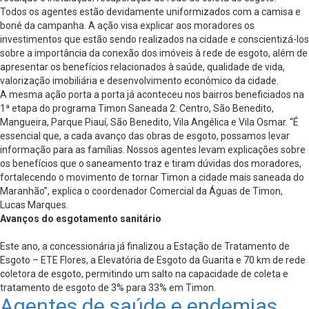
Todos os agentes estão devidamente uniformizados com a camisa e
boné da campanha. A ação visa explicar aos moradores os
investimentos que estão sendo realizados na cidade e conscientizá-los
sobre a importância da conexão dos imóveis à rede de esgoto, além de
apresentar os benefícios relacionados à saúde, qualidade de vida,
valorização imobiliária e desenvolvimento econômico da cidade.
A mesma ação porta a porta já aconteceu nos bairros beneficiados na
1ª etapa do programa Timon Saneada 2: Centro, São Benedito,
Mangueira, Parque Piauí, São Benedito, Vila Angélica e Vila Osmar. “É
essencial que, a cada avanço das obras de esgoto, possamos levar
informação para as famílias. Nossos agentes levam explicações sobre
os benefícios que o saneamento traz e tiram dúvidas dos moradores,
fortalecendo o movimento de tornar Timon a cidade mais saneada do
Maranhão”, explica o coordenador Comercial da Águas de Timon,
Lucas Marques.
Avanços do esgotamento sanitário
Este ano, a concessionária já finalizou a Estação de Tratamento de
Esgoto – ETE Flores, a Elevatória de Esgoto da Guarita e 70 km de rede
coletora de esgoto, permitindo um salto na capacidade de coleta e
tratamento de esgoto de 3% para 33% em Timon.
Agentes de saúde e endemias