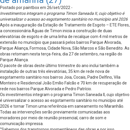
Postado por paintbox em 26/set/2022 -
Investimentos integram o programa Timon Saneada II, cujo objetivo é
universalizar o acesso ao esgotamento sanitário no município até 2026
Após a inauguração da Estação de Tratamento de Esgoto – ETE Flores,
a concessionária Águas de Timon inicia a construção de duas
elevatórias de esgoto e de uma linha de recalque com 4 mil metros de
extensão no município que passará pelos bairros Parque Alvorada,
Parque Aliança, Formosa, Cidade Nova, São Marcos e São Benedito. As
obras retomam nesta terça-feira, dia 27 de setembro, na região do
Parque Aliança.
O pacote de obras deste último trimestre do ano inclui também a
instalação de outras três elevatórias, 35 km de rede nova de
esgotamento sanitário nos bairros Joia, Cocais, Padre Delfino, Vila
Monteiro e Residencial João Emílio Falcão e 70 km de recuperação de
rede nos bairros Parque Alvorada e Pedro Patrício.
Os investimentos integram o programa Timon Saneada II, cujo objetivo
é universalizar o acesso ao esgotamento sanitário no município até
2026 e tornar Timon uma referência em saneamento no Maranhão.
Todas as intervenções serão previamente comunicadas aos
moradores por meio de reunião presencial, carro de som e
comunicação impressa.
“Sabemos dos transtornos momentâneos das obras e por isso