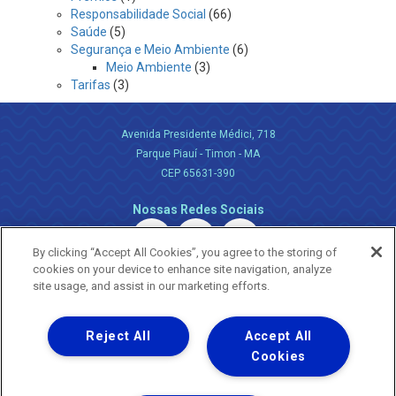
Responsabilidade Social
(66)
Saúde
(5)
Segurança e Meio Ambiente
(6)
Meio Ambiente
(3)
Tarifas
(3)
Avenida Presidente Médici, 718
Parque Piauí - Timon - MA
CEP 65631-390
Nossas Redes Sociais
By clicking “Accept All Cookies”, you agree to the storing of
cookies on your device to enhance site navigation, analyze
site usage, and assist in our marketing efforts.
Reject All
Accept All
Uma empresa
Copyright ® 2026 - Todos os Direitos Reservados.
Cookies
Nossa natureza movimenta a vida