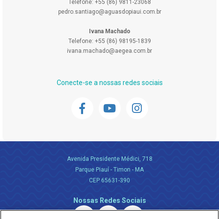
Telefone: +55 (86) 9811-23068
pedro.santiago@aguasdopiaui.com.br
Ivana Machado
Telefone: +55 (86) 98195-1839
ivana.machado@aegea.com.br
Conecte-se a nossas redes sociais
Avenida Presidente Médici, 718
Parque Piauí - Timon - MA
CEP 65631-390
Nossas Redes Sociais