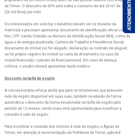
proprietário de um único imóvel; além de não possuir débitos com a Águas
de Timon. O desconto de 50% será sobre o consumo de até 20 m³ de água
(20 mil litros) por mês.
Os interessados em solicitar o benefício devem ser os titulares da
matrícula e precisam apresentar documento de identificação oficial com
foto, CPF, Cartão Cidadão ou Número de Identificação Social (NIS), conta de
água e de energia atualizada, Carteira de Trabalho e Previdência Social;
documento do imóvel (se for alugado: declaração ou contrato de aluguel;
se for próprio: registro do imóvel ou carta de aforamento; no caso de
imóvel financiado: contrato de financiamento). Em caso de doença
crônica, o usuário deverá apresentar laudo médico.
Desconto na tarifa de esgoto
A concessionária reforça ainda que para os timonenses que possuem
rede de esgoto disponível em suas ruas, também receberão de forma
automática o desconto de forma escalonada na tarifa de esgoto pelo
período de 12 meses, sendo mais uma oportunidade para incentivar a
conexão à rede de esgoto.
Para incentivar a conexão dos imóveis à rede de esgoto, a Águas de
Timon, em atenção à recomendação da Prefeitura de Timon, aplicará