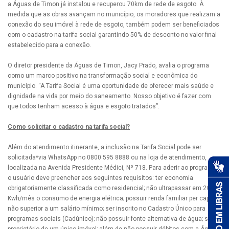
a Águas de Timon já instalou e recuperou 70km de rede de esgoto. À
medida que as obras avançam no município, os moradores que realizam a
conexão do seu imóvel à rede de esgoto, também podem ser beneficiados
com o cadastro na tarifa social garantindo 50% de desconto no valor final
estabelecido para a conexão.
O diretor presidente da Águas de Timon, Jacy Prado, avalia o programa
como um marco positivo na transformação social e econômica do
município. “A Tarifa Social é uma oportunidade de oferecer mais saúde e
dignidade na vida por meio do saneamento. Nosso objetivo é fazer com
que todos tenham acesso à água e esgoto tratados”.
Como solicitar o cadastro na tarifa social?
Além do atendimento itinerante, a inclusão na Tarifa Social pode ser
solicitada*via WhatsApp no 0800 595 8888 ou na loja de atendimento,
localizada na Avenida Presidente Médici, Nº 718. Para aderir ao programa,
o usuário deve preencher aos seguintes requisitos: ter economia
obrigatoriamente classificada como residencial; não ultrapassar em 200
Kwh/mês o consumo de energia elétrica; possuir renda familiar per capita
não superior a um salário mínimo; ser inscrito no Cadastro Único para
programas sociais (Cadúnico); não possuir fonte alternativa de água; ser