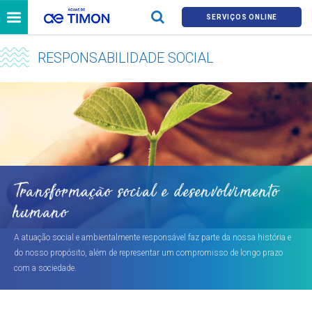
SERVIÇOS ONLINE
RESPONSABILIDADE SOCIAL
Transformação social e desenvolvimento
humano
A atuação social e ambientalmente responsável faz parte da nossa história e
do nosso propósito, além de representar um compromisso de longo prazo
com a sociedade.