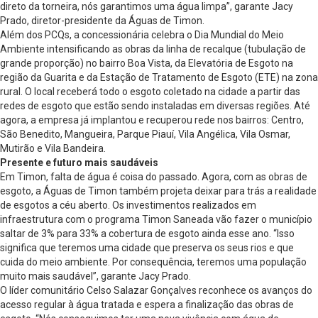
direto da torneira, nós garantimos uma água limpa”, garante Jacy
Prado, diretor-presidente da Águas de Timon.
Além dos PCQs, a concessionária celebra o Dia Mundial do Meio
Ambiente intensificando as obras da linha de recalque (tubulação de
grande proporção) no bairro Boa Vista, da Elevatória de Esgoto na
região da Guarita e da Estação de Tratamento de Esgoto (ETE) na zona
rural. O local receberá todo o esgoto coletado na cidade a partir das
redes de esgoto que estão sendo instaladas em diversas regiões. Até
agora, a empresa já implantou e recuperou rede nos bairros: Centro,
São Benedito, Mangueira, Parque Piauí, Vila Angélica, Vila Osmar,
Mutirão e Vila Bandeira.
Presente e futuro mais saudáveis
Em Timon, falta de água é coisa do passado. Agora, com as obras de
esgoto, a Águas de Timon também projeta deixar para trás a realidade
de esgotos a céu aberto. Os investimentos realizados em
infraestrutura com o programa Timon Saneada vão fazer o município
saltar de 3% para 33% a cobertura de esgoto ainda esse ano. “Isso
significa que teremos uma cidade que preserva os seus rios e que
cuida do meio ambiente. Por consequência, teremos uma população
muito mais saudável”, garante Jacy Prado.
O líder comunitário Celso Salazar Gonçalves reconhece os avanços do
acesso regular à água tratada e espera a finalização das obras de