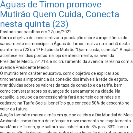
Águas de Timon promove
Mutirão Quem Cuida, Conecta
nesta quinta (23)
Postado por paintbox em 22/jun/2022 -
Com o objetivo de conscientizar a população sobre a importância do
saneamento no município, a Águas de Timon realiza na manhã desta
quinta-feira (23), a 1ª Edição do Mutirão “Quem cuida, conecta”. A ação
acontece em dois pontos: na loja de atendimento, na avenida
Presidente Médici, nº 718, e no cruzamento da avenida Teresina com a
avenida Presidente Médici.
O mutirão tem caráter educativo, com o objetivo de explicar aos
timonenses a importância da conexão dos imóveis à rede de esgoto,
tirar dúvidas sobre os valores da taxa de conexão e da tarifa, bem
como conversar sobre os avanços do saneamento na cidade. Na
ocasião, a equipe da concessionária fará o sorteio de brindes e o
cadastro na Tarifa Social, benefício que concede 50% de desconto no
valor da fatura.
A ação também marca o mês em que se celebra o Dia Mundial do Meio
Ambiente, como forma de reforçar o novo momento no esgotamento
sanitário de Timon, que saltará sua cobertura de 3% para 33% com a
inauguração de diversas obras, entre elas a Estação de Tratamento de