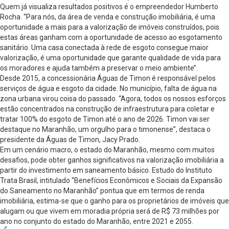
Quem já visualiza resultados positivos é o empreendedor Humberto
Rocha. “Para nós, da área de venda e construção imobiliária, é uma
oportunidade a mais para a valorização de imóveis construídos, pois
estas áreas ganham com a oportunidade de acesso ao esgotamento
sanitário. Uma casa conectada à rede de esgoto consegue maior
valorização, é uma oportunidade que garante qualidade de vida para
os moradores e ajuda também a preservar o meio ambiente’’.
Desde 2015, a concessionária Águas de Timon é responsável pelos
serviços de água e esgoto da cidade. No município, falta de água na
zona urbana virou coisa do passado. “Agora, todos os nossos esforços
estão concentrados na construção de infraestrutura para coletar e
tratar 100% do esgoto de Timon até o ano de 2026. Timon vai ser
destaque no Maranhão, um orgulho para o timonense”, destaca o
presidente da Águas de Timon, Jacy Prado.
Em um cenário macro, o estado do Maranhão, mesmo com muitos
desafios, pode obter ganhos significativos na valorização imobiliária a
partir do investimento em saneamento básico. Estudo do Instituto
Trata Brasil, intitulado “Benefícios Econômicos e Sociais da Expansão
do Saneamento no Maranhão” pontua que em termos de renda
imobiliária, estima-se que o ganho para os proprietários de imóveis que
alugam ou que vivem em moradia própria será de R$ 73 milhões por
ano no conjunto do estado do Maranhão, entre 2021 e 2055.