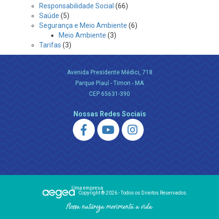
Responsabilidade Social
(66)
Saúde
(5)
Segurança e Meio Ambiente
(6)
Meio Ambiente
(3)
Tarifas
(3)
Avenida Presidente Médici, 718
Parque Piauí - Timon - MA
CEP 65631-390
Nossas Redes Sociais
Uma empresa
Copyright ® 2026 - Todos os Direitos Reservados.
Nossa natureza movimenta a vida