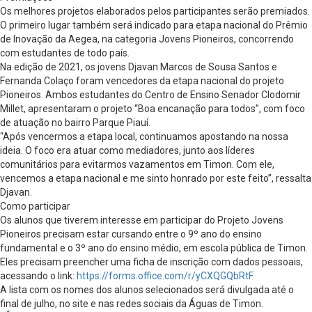
Os melhores projetos elaborados pelos participantes serão premiados.
O primeiro lugar também será indicado para etapa nacional do Prêmio
de Inovação da Aegea, na categoria Jovens Pioneiros, concorrendo
com estudantes de todo país.
Na edição de 2021, os jovens Djavan Marcos de Sousa Santos e
Fernanda Colaço foram vencedores da etapa nacional do projeto
Pioneiros. Ambos estudantes do Centro de Ensino Senador Clodomir
Millet, apresentaram o projeto “Boa encanação para todos”, com foco
de atuação no bairro Parque Piauí.
“Após vencermos a etapa local, continuamos apostando na nossa
ideia. O foco era atuar como mediadores, junto aos líderes
comunitários para evitarmos vazamentos em Timon. Com ele,
vencemos a etapa nacional e me sinto honrado por este feito”, ressalta
Djavan.
Como participar
Os alunos que tiverem interesse em participar do Projeto Jovens
Pioneiros precisam estar cursando entre o 9º ano do ensino
fundamental e o 3º ano do ensino médio, em escola pública de Timon.
Eles precisam preencher uma ficha de inscrição com dados pessoais,
acessando o link:
https://forms.office.com/r/yCXQGQbRtF
A lista com os nomes dos alunos selecionados será divulgada até o
final de julho, no site e nas redes sociais da Águas de Timon.