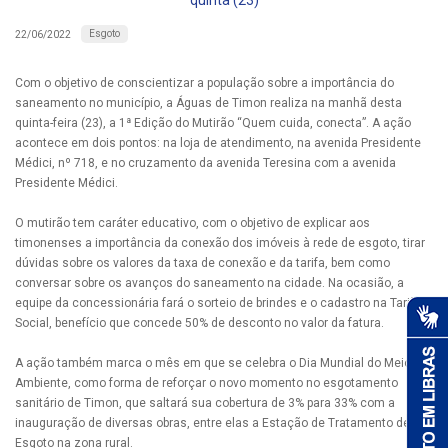
quinta (23)
Esgoto
22/06/2022
Com o objetivo de conscientizar a população sobre a importância do
saneamento no município, a Águas de Timon realiza na manhã desta
quinta-feira (23), a 1ª Edição do Mutirão “Quem cuida, conecta”. A ação
acontece em dois pontos: na loja de atendimento, na avenida Presidente
Médici, nº 718, e no cruzamento da avenida Teresina com a avenida
Presidente Médici.
O mutirão tem caráter educativo, com o objetivo de explicar aos
timonenses a importância da conexão dos imóveis à rede de esgoto, tirar
dúvidas sobre os valores da taxa de conexão e da tarifa, bem como
conversar sobre os avanços do saneamento na cidade. Na ocasião, a
equipe da concessionária fará o sorteio de brindes e o cadastro na Tarifa
Social, benefício que concede 50% de desconto no valor da fatura.
A ação também marca o mês em que se celebra o Dia Mundial do Meio
Ambiente, como forma de reforçar o novo momento no esgotamento
sanitário de Timon, que saltará sua cobertura de 3% para 33% com a
inauguração de diversas obras, entre elas a Estação de Tratamento de
Esgoto na zona rural.