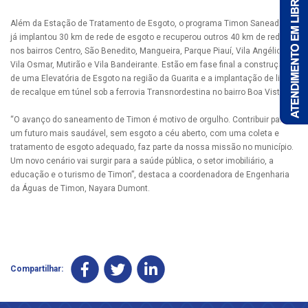
Além da Estação de Tratamento de Esgoto, o programa Timon Saneada 2
já implantou 30 km de rede de esgoto e recuperou outros 40 km de rede
nos bairros Centro, São Benedito, Mangueira, Parque Piauí, Vila Angélica,
Vila Osmar, Mutirão e Vila Bandeirante. Estão em fase final a construção
de uma Elevatória de Esgoto na região da Guarita e a implantação de linha
de recalque em túnel sob a ferrovia Transnordestina no bairro Boa Vista.
“O avanço do saneamento de Timon é motivo de orgulho. Contribuir para
um futuro mais saudável, sem esgoto a céu aberto, com uma coleta e
tratamento de esgoto adequado, faz parte da nossa missão no município.
Um novo cenário vai surgir para a saúde pública, o setor imobiliário, a
educação e o turismo de Timon”, destaca a coordenadora de Engenharia
da Águas de Timon, Nayara Dumont.
Compartilhar: