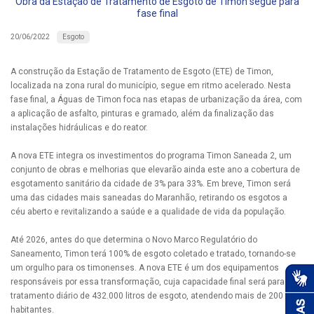
Obra da Estação de Tratamento de Esgoto de Timon segue para
fase final
Esgoto
20/06/2022
A construção da Estação de Tratamento de Esgoto (ETE) de Timon,
localizada na zona rural do município, segue em ritmo acelerado. Nesta
fase final, a Águas de Timon foca nas etapas de urbanização da área, com
a aplicação de asfalto, pinturas e gramado, além da finalização das
instalações hidráulicas e do reator.
A nova ETE integra os investimentos do programa Timon Saneada 2, um
conjunto de obras e melhorias que elevarão ainda este ano a cobertura de
esgotamento sanitário da cidade de 3% para 33%. Em breve, Timon será
uma das cidades mais saneadas do Maranhão, retirando os esgotos a
céu aberto e revitalizando a saúde e a qualidade de vida da população.
Até 2026, antes do que determina o Novo Marco Regulatório do
Saneamento, Timon terá 100% de esgoto coletado e tratado, tornando-se
um orgulho para os timonenses. A nova ETE é um dos equipamentos
responsáveis por essa transformação, cuja capacidade final será para
tratamento diário de 432.000 litros de esgoto, atendendo mais de 200 mil
habitantes.