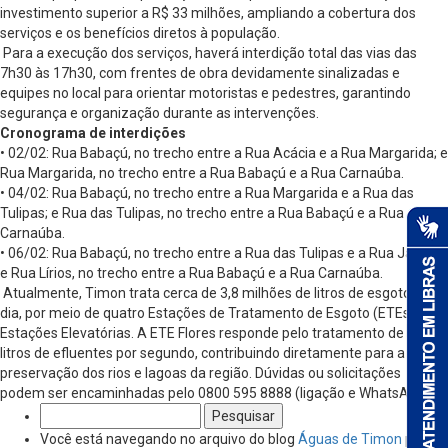
investimento superior a R$ 33 milhões, ampliando a cobertura dos
serviços e os benefícios diretos à população.
Para a execução dos serviços, haverá interdição total das vias das
7h30 às 17h30, com frentes de obra devidamente sinalizadas e
equipes no local para orientar motoristas e pedestres, garantindo
segurança e organização durante as intervenções.
Cronograma de interdições
• 02/02: Rua Babaçú, no trecho entre a Rua Acácia e a Rua Margarida; e
Rua Margarida, no trecho entre a Rua Babaçú e a Rua Carnaúba.
• 04/02: Rua Babaçú, no trecho entre a Rua Margarida e a Rua das
Tulipas; e Rua das Tulipas, no trecho entre a Rua Babaçú e a Rua
Carnaúba.
• 06/02: Rua Babaçú, no trecho entre a Rua das Tulipas e a Rua Jasmin;
e Rua Lírios, no trecho entre a Rua Babaçú e a Rua Carnaúba.
Atualmente, Timon trata cerca de 3,8 milhões de litros de esgoto por
dia, por meio de quatro Estações de Tratamento de Esgoto (ETEs) e 15
Estações Elevatórias. A ETE Flores responde pelo tratamento de 45
litros de efluentes por segundo, contribuindo diretamente para a
preservação dos rios e lagoas da região. Dúvidas ou solicitações
podem ser encaminhadas pelo 0800 595 8888 (ligação e WhatsApp).
Pesquisar
por:
Você está navegando no arquivo do blog
Águas de Timon
por