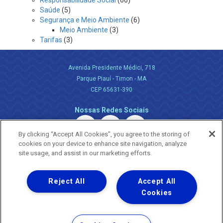
Responsabilidade Social
(66)
Saúde
(5)
Segurança e Meio Ambiente
(6)
Meio Ambiente
(3)
Tarifas
(3)
Avenida Presidente Médici, 718
Parque Piauí - Timon - MA
CEP 65631-390
Nossas Redes Sociais
By clicking “Accept All Cookies”, you agree to the storing of
cookies on your device to enhance site navigation, analyze
site usage, and assist in our marketing efforts.
Reject All
Accept All
Uma empresa
Copyright ® 2026 - Todos os Direitos Reservados.
Cookies
Nossa natureza movimenta a vida
Termos Gerais de Uso de Sites e Aplicativos