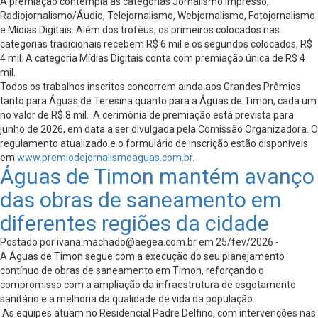
A premiação contempla as categorias Jornalismo Impresso,
Radiojornalismo/Áudio, Telejornalismo, Webjornalismo, Fotojornalismo
e Mídias Digitais. Além dos troféus, os primeiros colocados nas
categorias tradicionais recebem R$ 6 mil e os segundos colocados, R$
4 mil. A categoria Mídias Digitais conta com premiação única de R$ 4
mil.
Todos os trabalhos inscritos concorrem ainda aos Grandes Prêmios
tanto para Águas de Teresina quanto para a Águas de Timon, cada um
no valor de R$ 8 mil. A cerimônia de premiação está prevista para
junho de 2026, em data a ser divulgada pela Comissão Organizadora. O
regulamento atualizado e o formulário de inscrição estão disponíveis
em
www.premiodejornalismoaguas.com.br
.
Águas de Timon mantém avanço
das obras de saneamento em
diferentes regiões da cidade
Postado por
ivana.machado@aegea.com.br
em 25/fev/2026 -
A Águas de Timon segue com a execução do seu planejamento
contínuo de obras de saneamento em Timon, reforçando o
compromisso com a ampliação da infraestrutura de esgotamento
sanitário e a melhoria da qualidade de vida da população.
As equipes atuam no Residencial Padre Delfino, com intervenções nas