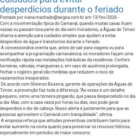
desperdícios durante o feriado
Postado por
ivana.machado@aegea.com.br
em 13/fev/2026 -
Com a movimentação típica do Carnaval, quando muitas casas ficam
vazias ou passam boa parte do dia sem moradores, a Águas de Timon
chama a atenção para cuidados simples que ajudam a evitar
desperdício de água e transtornos durante o feriado.
A concessionária orienta que, antes de sair para viagens ou para
acompanhar a programação carnavalesca, os moradores façam uma
verificação rápida nas instalações hidráulicas da residência. Conferir
torneiras, válvulas, mangueiras e, em caso de ausência prolongada,
fechar o registro geral são medidas que reduzem o risco de
vazamentos inesperados.
De acordo com Sheeron Bezerra, gerente de operações da Águas de
Timon, a prevenção faz toda a diferença. “Às vezes é um detalhe
pequeno, como uma torneira pingando, que passa despercebido no dia
a dia. Mas, com a casa vazia por horas ou dias, isso pode gerar
desperdício e dor de cabeça. Nosso alerta é justamente para que as
pessoas aproveitem o Carnaval com tranquilidade”, afirma.
A empresa reforça que atitudes preventivas contribuem tanto para
evitar aumento na conta quanto para preservar os recursos hídricos,
especialmente em períodos de maior consumo.