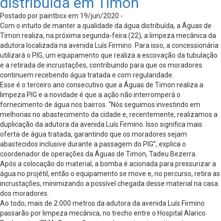
distribuída em Timon
Postado por paintbox em 19/jun/2020 -
Com o intuito de manter a qualidade da água distribuída, a Águas de
Timon realiza, na próxima segunda-feira (22), a limpeza mecânica da
adutora localizada na avenida Luís Firmino. Para isso, a concessionária
utilizará o PIG, um equipamento que realiza a escovação da tubulação
e a retirada de incrustações, contribuindo para que os moradores
continuem recebendo água tratada e com regularidade.
Esse é o terceiro ano consecutivo que a Águas de Timon realiza a
limpeza PIG e a novidade é que a ação não interromperá o
fornecimento de água nos bairros. “Nós seguimos investindo em
melhorias no abastecimento da cidade e, recentemente, realizamos a
duplicação da adutora da avenida Luís Firmino. Isso significa mais
oferta de água tratada, garantindo que os moradores sejam
abastecidos inclusive durante a passagem do PIG”, explica o
coordenador de operações da Águas de Timon, Tadeu Bezerra.
Após a colocação do material, a bomba é acionada para pressurizar a
água no projétil, então o equipamento se move e, no percurso, retira as
incrustações, minimizando a possível chegada desse material na casa
dos moradores.
Ao todo, mais de 2.000 metros da adutora da avenida Luís Firmino
passarão por limpeza mecânica, no trecho entre o Hospital Alarico