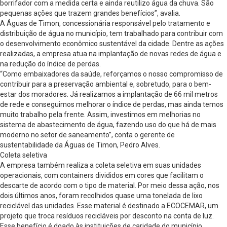
borrifador com a medida certa e ainda reutilizo água da chuva. São
pequenas ações que trazem grandes benefícios”, avalia.
A Águas de Timon, concessionária responsável pelo tratamento e
distribuição de água no município, tem trabalhado para contribuir com
o desenvolvimento econômico sustentável da cidade. Dentre as ações
realizadas, a empresa atua na implantação de novas redes de água e
na redução do índice de perdas.
“Como embaixadores da saúde, reforçamos o nosso compromisso de
contribuir para a preservação ambiental e, sobretudo, para o bem-
estar dos moradores. Já realizamos a implantação de 66 mil metros
de rede e conseguimos melhorar o índice de perdas, mas ainda temos
muito trabalho pela frente. Assim, investimos em melhorias no
sistema de abastecimento de água, fazendo uso do que há de mais
moderno no setor de saneamento”, conta o gerente de
sustentabilidade da Águas de Timon, Pedro Alves.
Coleta seletiva
A empresa também realiza a coleta seletiva em suas unidades
operacionais, com containers divididos em cores que facilitam o
descarte de acordo com o tipo de material. Por meio dessa ação, nos
dois últimos anos, foram recolhidos quase uma tonelada de lixo
reciclável das unidades. Esse material é destinado a ECOCEMAR, um
projeto que troca resíduos recicláveis por desconto na conta de luz.
Esse benefício é doado às instituições de caridade do município.