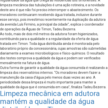
regularidade da água que chega às residências dos timonenses. A
limpeza mecânica das tubulações é uma ação rotineira, e a novidade
deste ano é que não foi preciso interromper o abastecimento. Os
moradores continuaram recebendo água tratada, inclusive durante
esse serviço, pois investimos recentemente na duplicação da adutora
da avenida Luís Firmino, a principal da cidade”, explica o coordenador
de operações da Águas de Timon, Tadeu Bezerra.
Ao todo, mais de dois mil metros da adutora foram higienizados,
contribuindo para a qualidade e a regularidade da oferta de água
tratada em Timon. Toda água distribuída ainda é monitorada pelo
laboratório próprio da concessionária, cujas amostras são submetidas
diariamente a exames microbiológicos e físico-químicos. O resultado
dos testes comprova a qualidade da água e podem ser verificados
mensalmente na fatura de água.
Outra forma de garantir a qualidade da água consumida é realizando a
limpeza dos reservatórios internos. “Os moradores devem fazer a
manutenção da caixa d’água pelo menos duas vezes ao ano. A
periodicidade dessa limpeza é muito importante para manter a
qualidade da água que é consumida em casa”, finaliza Tadeu Bezerra.
Limpeza mecânica em adutora
mantém a qualidade da água