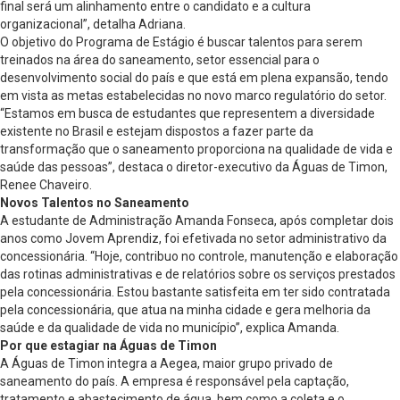
final será um alinhamento entre o candidato e a cultura
organizacional”, detalha Adriana.
O objetivo do Programa de Estágio é buscar talentos para serem
treinados na área do saneamento, setor essencial para o
desenvolvimento social do país e que está em plena expansão, tendo
em vista as metas estabelecidas no novo marco regulatório do setor.
“Estamos em busca de estudantes que representem a diversidade
existente no Brasil e estejam dispostos a fazer parte da
transformação que o saneamento proporciona na qualidade de vida e
saúde das pessoas”, destaca o diretor-executivo da Águas de Timon,
Renee Chaveiro.
Novos Talentos no Saneamento
A estudante de Administração Amanda Fonseca, após completar dois
anos como Jovem Aprendiz, foi efetivada no setor administrativo da
concessionária. “Hoje, contribuo no controle, manutenção e elaboração
das rotinas administrativas e de relatórios sobre os serviços prestados
pela concessionária. Estou bastante satisfeita em ter sido contratada
pela concessionária, que atua na minha cidade e gera melhoria da
saúde e da qualidade de vida no município”, explica Amanda.
Por que estagiar na Águas de Timon
A Águas de Timon integra a Aegea, maior grupo privado de
saneamento do país. A empresa é responsável pela captação,
tratamento e abastecimento de água, bem como a coleta e o