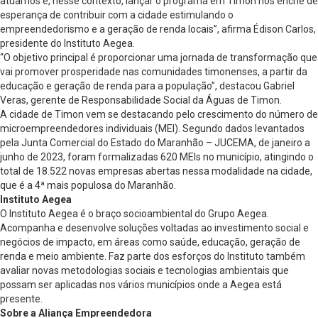
atuamos e, nesse contexto, lançar o programa em Timon nos enche de
esperança de contribuir com a cidade estimulando o
empreendedorismo e a geração de renda locais”, afirma Édison Carlos,
presidente do Instituto Aegea.
“O objetivo principal é proporcionar uma jornada de transformação que
vai promover prosperidade nas comunidades timonenses, a partir da
educação e geração de renda para a população”, destacou Gabriel
Veras, gerente de Responsabilidade Social da Águas de Timon.
A cidade de Timon vem se destacando pelo crescimento do número de
microempreendedores individuais (MEI). Segundo dados levantados
pela Junta Comercial do Estado do Maranhão – JUCEMA, de janeiro a
junho de 2023, foram formalizadas 620 MEIs no município, atingindo o
total de 18.522 novas empresas abertas nessa modalidade na cidade,
que é a 4ª mais populosa do Maranhão.
Instituto Aegea
O Instituto Aegea é o braço socioambiental do Grupo Aegea.
Acompanha e desenvolve soluções voltadas ao investimento social e
negócios de impacto, em áreas como saúde, educação, geração de
renda e meio ambiente. Faz parte dos esforços do Instituto também
avaliar novas metodologias sociais e tecnologias ambientais que
possam ser aplicadas nos vários municípios onde a Aegea está
presente.
Sobre a Aliança Empreendedora