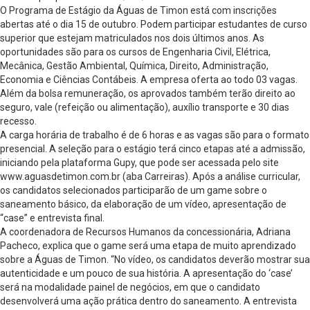
O Programa de Estágio da Águas de Timon está com inscrições
abertas até o dia 15 de outubro. Podem participar estudantes de curso
superior que estejam matriculados nos dois últimos anos. As
oportunidades são para os cursos de Engenharia Civil, Elétrica,
Mecânica, Gestão Ambiental, Química, Direito, Administração,
Economia e Ciências Contábeis. A empresa oferta ao todo 03 vagas.
Além da bolsa remuneração, os aprovados também terão direito ao
seguro, vale (refeição ou alimentação), auxílio transporte e 30 dias
recesso.
A carga horária de trabalho é de 6 horas e as vagas são para o formato
presencial. A seleção para o estágio terá cinco etapas até a admissão,
iniciando pela plataforma Gupy, que pode ser acessada pelo site
www.aguasdetimon.com.br (aba Carreiras). Após a análise curricular,
os candidatos selecionados participarão de um game sobre o
saneamento básico, da elaboração de um vídeo, apresentação de
“case” e entrevista final.
A coordenadora de Recursos Humanos da concessionária, Adriana
Pacheco, explica que o game será uma etapa de muito aprendizado
sobre a Águas de Timon. “No vídeo, os candidatos deverão mostrar sua
autenticidade e um pouco de sua história. A apresentação do ‘case’
será na modalidade painel de negócios, em que o candidato
desenvolverá uma ação prática dentro do saneamento. A entrevista