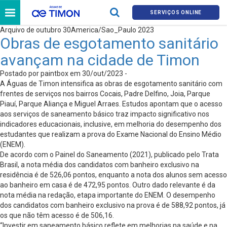
SERVIÇOS ONLINE
Arquivo de outubro 30America/Sao_Paulo 2023
Obras de esgotamento sanitário
avançam na cidade de Timon
Postado por paintbox em 30/out/2023 -
A Águas de Timon intensifica as obras de esgotamento sanitário com
frentes de serviços nos bairros Cocais, Padre Delfino, Joia, Parque
Piauí, Parque Aliança e Miguel Arraes. Estudos apontam que o acesso
aos serviços de saneamento básico traz impacto significativo nos
indicadores educacionais, inclusive, em melhoria do desempenho dos
estudantes que realizam a prova do Exame Nacional do Ensino Médio
(ENEM).
De acordo com o Painel do Saneamento (2021), publicado pelo Trata
Brasil, a nota média dos candidatos com banheiro exclusivo na
residência é de 526,06 pontos, enquanto a nota dos alunos sem acesso
ao banheiro em casa é de 472,95 pontos. Outro dado relevante é da
nota média na redação, etapa importante do ENEM. O desempenho
dos candidatos com banheiro exclusivo na prova é de 588,92 pontos, já
os que não têm acesso é de 506,16.
“Investir em saneamento básico reflete em melhorias na saúde e na