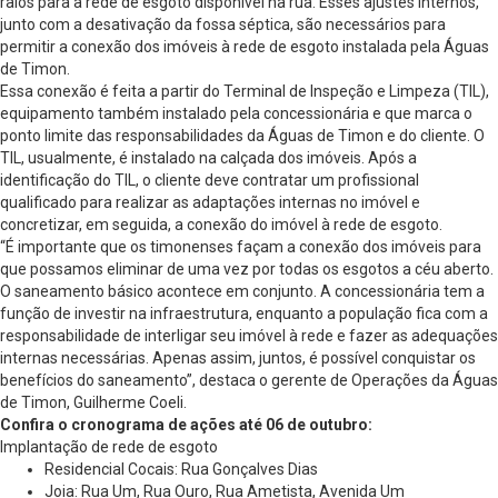
ralos para a rede de esgoto disponível na rua. Esses ajustes internos,
junto com a desativação da fossa séptica, são necessários para
permitir a conexão dos imóveis à rede de esgoto instalada pela Águas
de Timon.
Essa conexão é feita a partir do Terminal de Inspeção e Limpeza (TIL),
equipamento também instalado pela concessionária e que marca o
ponto limite das responsabilidades da Águas de Timon e do cliente. O
TIL, usualmente, é instalado na calçada dos imóveis. Após a
identificação do TIL, o cliente deve contratar um profissional
qualificado para realizar as adaptações internas no imóvel e
concretizar, em seguida, a conexão do imóvel à rede de esgoto.
“É importante que os timonenses façam a conexão dos imóveis para
que possamos eliminar de uma vez por todas os esgotos a céu aberto.
O saneamento básico acontece em conjunto. A concessionária tem a
função de investir na infraestrutura, enquanto a população fica com a
responsabilidade de interligar seu imóvel à rede e fazer as adequações
internas necessárias. Apenas assim, juntos, é possível conquistar os
benefícios do saneamento”, destaca o gerente de Operações da Águas
de Timon, Guilherme Coeli.
Confira o cronograma de ações até 06 de outubro:
Implantação de rede de esgoto
Residencial Cocais: Rua Gonçalves Dias
Joia: Rua Um, Rua Ouro, Rua Ametista, Avenida Um