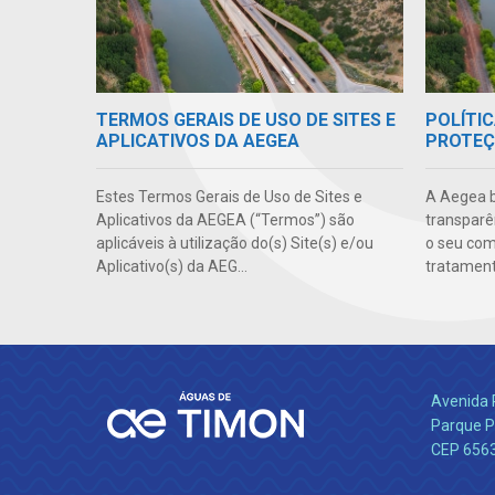
TERMOS GERAIS DE USO DE SITES E
POLÍTIC
APLICATIVOS DA AEGEA
PROTEÇ
Estes Termos Gerais de Uso de Sites e
A Aegea bu
Aplicativos da AEGEA (“Termos”) são
transparên
aplicáveis à utilização do(s) Site(s) e/ou
o seu co
Aplicativo(s) da AEG...
tratamento
Avenida 
Parque P
CEP 656