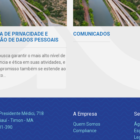
A DE PRIVACIDADE E
COMUNICADOS
ÃO DE DADOS PESSOAIS
sca garantir o mais alto nível de
cia e ética em suas atividades, e
mpromisso também se estende ao
...
Presidente Médici, 718
A Empresa
Se
iauí - Timon - MA
Quem Somos
Ág
31-390
Compliance
Es
Leg