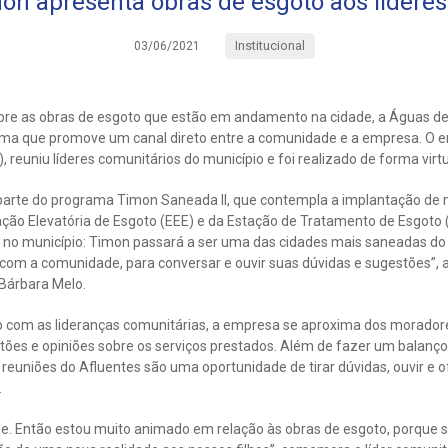
on apresenta obras de esgoto aos líderes
Institucional
03/06/2021
sobre as obras de esgoto que estão em andamento na cidade, a Águas d
ama que promove um canal direto entre a comunidade e a empresa. O e
), reuniu líderes comunitários do município e foi realizado de forma virtu
arte do programa Timon Saneada II, que contempla a implantação de m
ação Elevatória de Esgoto (EEE) e da Estação de Tratamento de Esgoto 
o município: Timon passará a ser uma das cidades mais saneadas do 
com a comunidade, para conversar e ouvir suas dúvidas e sugestões”, a
 Bárbara Melo.
 com as lideranças comunitárias, a empresa se aproxima dos morador
tões e opiniões sobre os serviços prestados. Além de fazer um balanç
 reuniões do Afluentes são uma oportunidade de tirar dúvidas, ouvir e 
.
. Então estou muito animado em relação às obras de esgoto, porque si