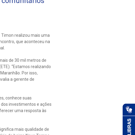
 comunitários
e Timon realizou mais uma
ncontro, que aconteceu na
al.
ais de 30 mil metros de
(ETE). “Estamos realizando
Maranhão. Por isso,
valia a gerente de
es, conhece suas
o dos investimentos e ações
oferecer uma resposta às
gnifica mais qualidade de