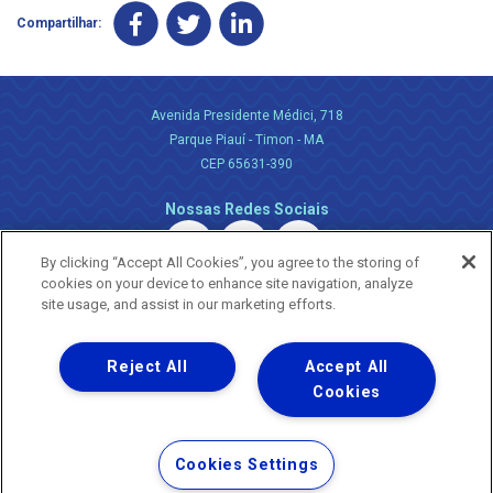
Compartilhar:
Avenida Presidente Médici, 718
Parque Piauí - Timon - MA
CEP 65631-390
Nossas Redes Sociais
By clicking “Accept All Cookies”, you agree to the storing of
cookies on your device to enhance site navigation, analyze
site usage, and assist in our marketing efforts.
Reject All
Accept All
Uma empresa
Copyright ® 2026 - Todos os Direitos Reservados.
Cookies
Nossa natureza movimenta a vida
Termos Gerais de Uso de Sites e Aplicativos
Cookies Settings
Política de Privacidade e Proteção de Dados