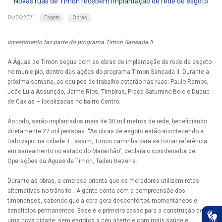
Novas ruas de Timon recebem implantação de rede de esgoto
Esgoto
Obras
04/06/2021
Investimento faz parte do programa Timon Saneada II
A Águas de Timon segue com as obras de implantação de rede de esgoto
no município, dentro das ações do programa Timon Saneada II. Durante a
próxima semana, as equipes de trabalho estarão nas ruas: Paulo Ramos,
João Lula Assunção, Jaime Rios, Timbiras, Praça Saturnino Belo e Duque
de Caxias – localizadas no bairro Centro.
Ao todo, serão implantados mais de 30 mil metros de rede, beneficiando
diretamente 22 mil pessoas. “As obras de esgoto estão acontecendo a
todo vapor na cidade. E, assim, Timon caminha para se tornar referência
em saneamento no estado do Maranhão”, declara o coordenador de
Operações da Águas de Timon, Tadeu Bezerra.
Durante as obras, a empresa orienta que os moradores utilizem rotas
alternativas no trânsito. “A gente conta com a compreensão dos
timonenses, sabendo que a obra gera desconfortos momentâneos e
benefícios permanentes. Esse é o primeiro passo para a construção de
uma nova cidade: sem esgotos a céu aberto e com mais saúde e