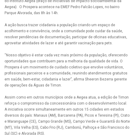
do Instituto Aegea (braço de iniciativas de impacto socioambiental da
Aegea). O Prospera acontece na EMEF Pedro Falcão Lopes, no bairro
Parque Alvorada, das 8h às 14h.
A ação busca trazer cidadania a população criando um espaço de
acolhimento e convivência, onde a comunidade pode cuidar da saúde,
resolver pendências de documentação, participar de oficinas educativas,
aproveitar atividades de lazer e até garantir vacinação para pets.
“Nosso objetivo é estar cada vez mais próximo da população, oferecendo
oportunidades que contribuem para a melhoria da qualidade de vida. O
Prospera é um movimento de cuidado coletivo que envolve voluntários,
profissionais parceiros e a comunidade, reunindo atendimentos gratuitos
em saúde, bem-estar, cidadania e lazer”, afirma Sheeron Bezerra gerente
de operações da Águas de Timon.
Assim como em outros municípios onde a Aegea atua, a edição de Timon
reforça o compromisso da concessionária com o desenvolvimento local.
A iniciativa ocorre simultaneamente em outros 15 cidades em estados
diversos do país: Manaus (AM), Barcarena (PA), Picos e Teresina (PI), Crato
e Maranguape (CE), Campo Grande (MS), Campo Verde e Guarantã do Norte
(MT), Vila Velha (ES), Cabo Frio (RJ), Camboriú, Palhoça e São Francisco do
Sul (SC) e Alvorada (RS).