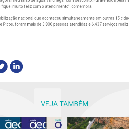
e agora meu talão de água vai chegar com desconto. Fui atendida pela 
e fiquei muito feliz com o atendimento”, comemora.
mobilização nacional que aconteceu simultaneamente em outras 15 cidad
e Picos, foram mais de 3.800 pessoas atendidas e 6.437 serviços reali
VEJA TAMBÉM