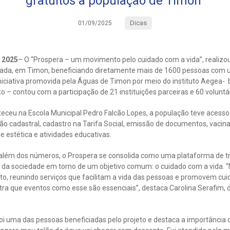
gratuitos à população de Timon
Dicas
01/09/2025
 2025
– O “Prospera – um movimento pelo cuidado com a vida”, realiz
rada, em Timon, beneficiando diretamente mais de 1600 pessoas com u
niciativa promovida pela Águas de Timon por meio do instituto Aegea- 
– contou com a participação de 21 instituições parceiras e 60 voluntá
teceu na Escola Municipal Pedro Falcão Lopes, a população teve acess
ação cadastral, cadastro na Tarifa Social, emissão de documentos, vaci
e estética e atividades educativas.
além dos números, o Prospera se consolida como uma plataforma de t
 da sociedade em torno de um objetivo comum: o cuidado com a vida. “
to, reunindo serviços que facilitam a vida das pessoas e promovem cui
ra que eventos como esse são essenciais”, destaca Carolina Serafim, d
i uma das pessoas beneficiadas pelo projeto e destaca a importância 