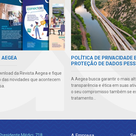
POLÍTICA DE PRIVACIDADE 
A AEGEA
PROTEÇÃO DE DADOS PESS
wnload da Revista Aegea e fique
A Aegea busca garantir o mais alt
o das novidades que acontecem
transparência e ética em suas ati
sa.
o seu compromisso também se e
tratamento...
Presidente Médici, 718
A Empresa
Se