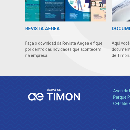
REVISTA AEGEA
DOCUM
Faça o download da Revista Aegea e fique
Aqui você
por dentro das novidades que acontecem
documento
na empresa.
de Timon.
Avenida 
Parque P
CEP 656