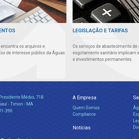
ENTOS
LEGISLAÇÃO E TARIFAS
 encontra os arquivos e
Os serviços de abastecimento de
s de interesse público da Águas
esgotamento sanitário implicam 
e investimentos permanentes.
Presidente Médici, 718
A Empresa
Se
iauí - Timon - MA
Quem Somos
Ág
31-390
Compliance
Es
Leg
Notícias
Do