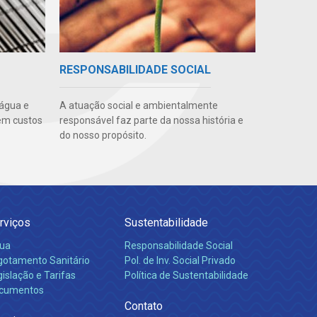
RESPONSABILIDADE SOCIAL
 água e
A atuação social e ambientalmente
em custos
responsável faz parte da nossa história e
do nosso propósito.
rviços
Sustentabilidade
ua
Responsabilidade Social
gotamento Sanitário
Pol. de Inv. Social Privado
islação e Tarifas
Política de Sustentabilidade
cumentos
Contato