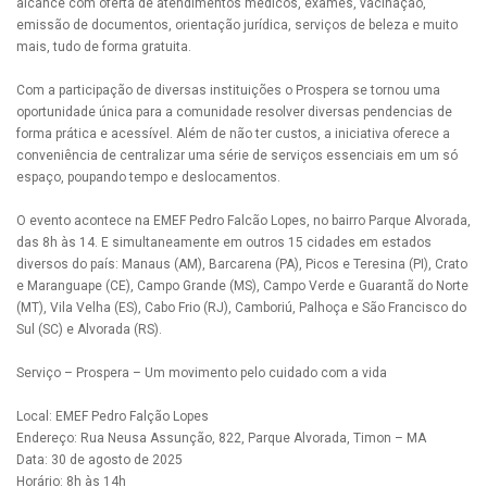
alcance com oferta de atendimentos médicos, exames, vacinação,
emissão de documentos, orientação jurídica, serviços de beleza e muito
mais, tudo de forma gratuita.
Com a participação de diversas instituições o Prospera se tornou uma
oportunidade única para a comunidade resolver diversas pendencias de
forma prática e acessível. Além de não ter custos, a iniciativa oferece a
conveniência de centralizar uma série de serviços essenciais em um só
espaço, poupando tempo e deslocamentos.
O evento acontece na EMEF Pedro Falcão Lopes, no bairro Parque Alvorada,
das 8h às 14. E simultaneamente em outros 15 cidades em estados
diversos do país: Manaus (AM), Barcarena (PA), Picos e Teresina (PI), Crato
e Maranguape (CE), Campo Grande (MS), Campo Verde e Guarantã do Norte
(MT), Vila Velha (ES), Cabo Frio (RJ), Camboriú, Palhoça e São Francisco do
Sul (SC) e Alvorada (RS).
Serviço – Prospera – Um movimento pelo cuidado com a vida
Local: EMEF Pedro Falção Lopes
Endereço: Rua Neusa Assunção, 822, Parque Alvorada, Timon – MA
Data: 30 de agosto de 2025
Horário: 8h às 14h