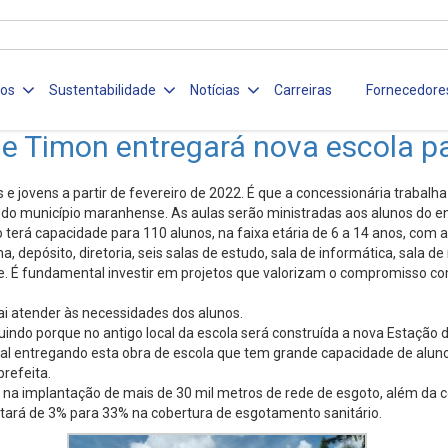
ços
Sustentabilidade
Notícias
Carreiras
Fornecedore
e Timon entregará nova escola pa
 e jovens a partir de fevereiro de 2022. É que a concessionária trabal
l do município maranhense. As aulas serão ministradas aos alunos do e
erá capacidade para 110 alunos, na faixa etária de 6 a 14 anos, com at
, depósito, diretoria, seis salas de estudo, sala de informática, sala de
. É fundamental investir em projetos que valorizam o compromisso com 
vai atender às necessidades dos alunos.
indo porque no antigo local da escola será construída a nova Estação
l entregando esta obra de escola que tem grande capacidade de alunos, 
refeita.
a na implantação de mais de 30 mil metros de rede de esgoto, além da
ltará de 3% para 33% na cobertura de esgotamento sanitário.