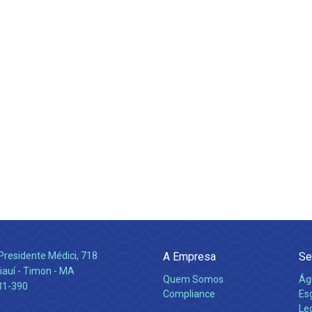
Presidente Médici, 718
A Empresa
Se
iauí - Timon - MA
Quem Somos
Ág
31-390
Compliance
Es
Leg