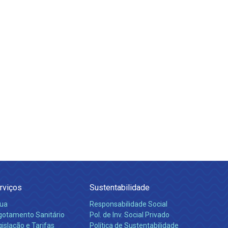
rviços
Sustentabilidade
ua
Responsabilidade Social
gotamento Sanitário
Pol. de Inv. Social Privado
islação e Tarifas
Política de Sustentabilidade