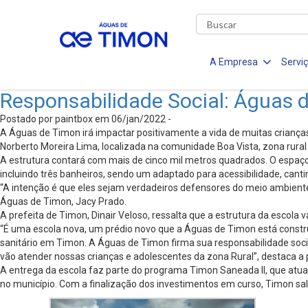
A Empresa
Servi
Responsabilidade Social: Águas d
Postado por paintbox em 06/jan/2022 -
A Águas de Timon irá impactar positivamente a vida de muitas crianças
Norberto Moreira Lima, localizada na comunidade Boa Vista, zona rura
A estrutura contará com mais de cinco mil metros quadrados. O espaço t
incluindo três banheiros, sendo um adaptado para acessibilidade, cantina
“A intenção é que eles sejam verdadeiros defensores do meio ambiente
Águas de Timon, Jacy Prado.
A prefeita de Timon, Dinair Veloso, ressalta que a estrutura da escola 
“É uma escola nova, um prédio novo que a Águas de Timon está constru
sanitário em Timon. A Águas de Timon firma sua responsabilidade socia
vão atender nossas crianças e adolescentes da zona Rural”, destaca a p
A entrega da escola faz parte do programa Timon Saneada II, que atu
no município. Com a finalização dos investimentos em curso, Timon sa