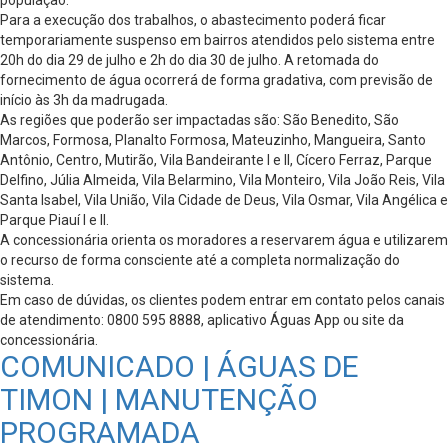
população.
Para a execução dos trabalhos, o abastecimento poderá ficar
temporariamente suspenso em bairros atendidos pelo sistema entre
20h do dia 29 de julho e 2h do dia 30 de julho. A retomada do
fornecimento de água ocorrerá de forma gradativa, com previsão de
início às 3h da madrugada.
As regiões que poderão ser impactadas são: São Benedito, São
Marcos, Formosa, Planalto Formosa, Mateuzinho, Mangueira, Santo
Antônio, Centro, Mutirão, Vila Bandeirante I e II, Cícero Ferraz, Parque
Delfino, Júlia Almeida, Vila Belarmino, Vila Monteiro, Vila João Reis, Vila
Santa Isabel, Vila União, Vila Cidade de Deus, Vila Osmar, Vila Angélica e
Parque Piauí I e II.
A concessionária orienta os moradores a reservarem água e utilizarem
o recurso de forma consciente até a completa normalização do
sistema.
Em caso de dúvidas, os clientes podem entrar em contato pelos canais
de atendimento: 0800 595 8888, aplicativo Águas App ou site da
concessionária.
COMUNICADO | ÁGUAS DE
TIMON | MANUTENÇÃO
PROGRAMADA