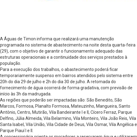
A Águas de Timon informa que realizará uma manutenção
programada no sistema de abastecimento na noite desta quarta-feira
(29), com o objetivo de garantir o funcionamento adequado das
estruturas operacionais e a continuidade dos serviços prestados à
população.
Para a execução dos trabalhos, o abastecimento poderá ficar
temporariamente suspenso em bairros atendidos pelo sistema entre
20h do dia 29 de julho e 2h do dia 30 de julho. A retomada do
fornecimento de água ocorrerá de forma gradativa, com previsão de
início às 3h da madrugada.
As regiões que poderão ser impactadas são: São Benedito, São
Marcos, Formosa, Planalto Formosa, Mateuzinho, Mangueira, Santo
Antônio, Centro, Mutirão, Vila Bandeirante I e II, Cícero Ferraz, Parque
Delfino, Júlia Almeida, Vila Belarmino, Vila Monteiro, Vila João Reis, Vila
Santa Isabel, Vila União, Vila Cidade de Deus, Vila Osmar, Vila Angélica e
Parque Piauí I e II.
A concessionária orienta os moradores a reservarem água e utilizarem