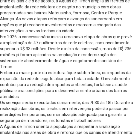
Entre os dias 3 e 8 de agosto, a Águas de Timon amplia as frentes de
implantação da rede coletora de esgoto no município com obras
programadas nos bairros Mateusinho, Formosa, Centro e Parque
Aliança. As novas etapas reforçam o avanço do saneamento em
regiões que já recebem investimentos e marcam a chegada das
intervenções a novos trechos da cidade.
Em 2026, a concessionária iniciou uma nova etapa de obras que prevê
a implantação de 47 quilômetros de rede coletora, com investimento
superior a R$ 33 milhões. Desde o início da concessão, mais de R$ 236
milhões já foram aplicados na ampliação e modernização dos
sistemas de abastecimento de água e esgotamento sanitário de
Timon.
Embora a maior parte da estrutura fique subterrânea, os impactos da
expansão da rede de esgoto alcançam toda a cidade. O investimento
contribui para a redução de impactos ambientais, fortalece a saúde
pública e cria condições para o desenvolvimento urbano dos bairros
atendidos.
Os serviços serão executados diariamente, das 7h30 às 18h. Durante a
realização das obras, os trechos em intervenção poderão passar por
interdições temporárias, com sinalização adequada para garantir a
segurança de moradores, motoristas e trabalhadores.
A Águas de Timon orienta a população a respeitar a sinalização
implantada nas áreas de obra e reforça que os canais de atendimento