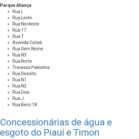
Parque Aliança
Rua L
Rua Leste
Rua Nordeste
Rua 17
Rua T
Avenida Coheb
Rua Sem Nome
Rua N3
Rua Norte
Travessa Palestina
Rua Dezoito
Rua N1
Rua N2
Rua Dois
Rua J
Rua Beco 18
Concessionárias de água e
esgoto do Piauí e Timon