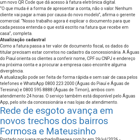
um novo QR Code que dá acesso à fatura eletrônica digital.
“O que muda é a forma de apresentar a conta, não o valor. Nenhum
cliente vai pagar a mais por causa do novo modelo”, afirma o gerente
comercial. “Nosso trabalho agora é explicar o documento para que
cada pessoa entenda o que está escrito na fatura que recebe em
casa”, completa.
Atualização cadastral
Como a fatura passa a ter valor de documento fiscal, os dados do
titular precisam estar corretos no cadastro da concessionária. A Águas
do Piauí orienta os clientes a conferir nome, CPF ou CNPJ e endereço
na próxima conta e a procurar a empresa caso encontre alguma
divergência.
A atualização pode ser feita de forma rápida e sem sair de casa pelos
telefones e WhatsApp 0800 223 2000 (Águas do Piauí e Águas de
Teresina) e 0800 595 8888 (Águas de Timon), ambos com
atendimento 24 horas. O serviço também está disponível pelo Águas
App, pelo site da concessionária e nas lojas de atendimento.
Rede de esgoto avança em
novos trechos dos bairros
Formosa e Mateusinho
Postado por
ivana.machado@aegea.com.br
em 29/jul/2026 -