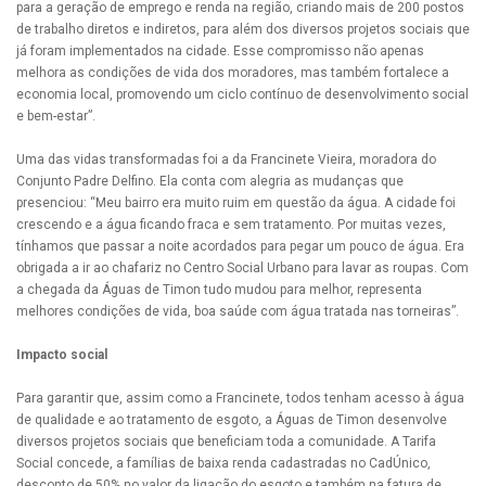
para a geração de emprego e renda na região, criando mais de 200 postos
de trabalho diretos e indiretos, para além dos diversos projetos sociais que
já foram implementados na cidade. Esse compromisso não apenas
melhora as condições de vida dos moradores, mas também fortalece a
economia local, promovendo um ciclo contínuo de desenvolvimento social
e bem-estar”.
Uma das vidas transformadas foi a da Francinete Vieira, moradora do
Conjunto Padre Delfino. Ela conta com alegria as mudanças que
presenciou: “Meu bairro era muito ruim em questão da água. A cidade foi
crescendo e a água ficando fraca e sem tratamento. Por muitas vezes,
tínhamos que passar a noite acordados para pegar um pouco de água. Era
obrigada a ir ao chafariz no Centro Social Urbano para lavar as roupas. Com
a chegada da Águas de Timon tudo mudou para melhor, representa
melhores condições de vida, boa saúde com água tratada nas torneiras”.
Impacto social
Para garantir que, assim como a Francinete, todos tenham acesso à água
de qualidade e ao tratamento de esgoto, a Águas de Timon desenvolve
diversos projetos sociais que beneficiam toda a comunidade. A Tarifa
Social concede, a famílias de baixa renda cadastradas no CadÚnico,
desconto de 50% no valor da ligação do esgoto e também na fatura de