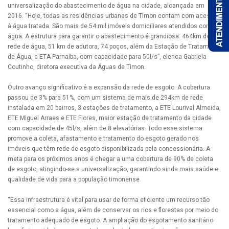
universalização do abastecimento de água na cidade, alcançada em
2016. “Hoje, todas as residências urbanas de Timon contam com acesso
à água tratada. São mais de 54 mil imóveis domiciliares atendidos com
água. A estrutura para garantir o abastecimento é grandiosa: 464km de
rede de água, 51 km de adutora, 74 poços, além da Estação de Tratamento
de Água, a ETA Parnaíba, com capacidade para 50l/s”, elenca Gabriela
Coutinho, diretora executiva da Águas de Timon.
Outro avanço significativo é a expansão da rede de esgoto. A cobertura
passou de 3% para 51%, com um sistema de mais de 294km de rede
instalada em 20 bairros, 3 estações de tratamento, a ETE Lourival Almeida,
ETE Miguel Arraes e ETE Flores, maior estação de tratamento da cidade
com capacidade de 45l/s, além de 8 elevatórias. Todo esse sistema
promove a coleta, afastamento e tratamento do esgoto gerado nos
imóveis que têm rede de esgoto disponibilizada pela concessionária. A
meta para os próximos anos é chegar a uma cobertura de 90% de coleta
de esgoto, atingindo-se a universalização, garantindo ainda mais saúde e
qualidade de vida para a população timonense.
“Essa infraestrutura é vital para usar de forma eficiente um recurso tão
essencial como a água, além de conservar os rios e florestas por meio do
tratamento adequado de esgoto. A ampliação do esgotamento sanitário