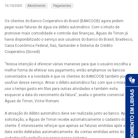
Atendimento
Pagamentos
15/10/2020
Os clientes do Banco Cooperativo do Brasil (BANCOOB) agora podem
pagar suas faturas de água via débito automático. Com o intuito de
promover mais comodidade e controle das finanças, Águas de Timon já
havia disponibilizado o serviço aos usuários do Banco do Brasil, Bradesco,
Caixa Econômica Federal, Itaú, Santander e Sistema de Crédito
Cooperativo (Sicredi).
“Nossa intenção é oferecer várias maneiras para que o usuário escolha a
melhor forma de efetivar seu pagamento, então ampliamos os bancos
conveniados e a novidade é que os clientes do BANCOOB também podem
usufruir desse serviço. Ativar o débito automático faz com que o morador
use o tempo gasto em filas para outras atividades e também evita
esquecer a data do vencimento da fatura”, avalia o gerente comercial da
Águas de Timon, Victor Romani.
A ativação do débito automático deve ser realizada junto ao banco. Após a
solicitação, a Águas de Timon recebe automaticamente o cadastro do
cliente. É interessante reforçar que apenas as faturas emitidas após essa
data serão debitadas automaticamente. As contas emitidas antes do
cadastro não poderão ser pagas nesse sistema.