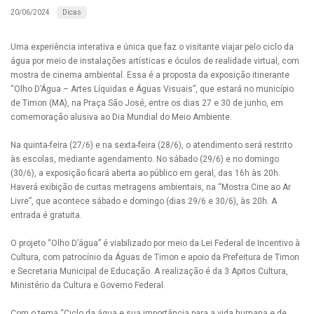
Dicas
20/06/2024
Uma experiência interativa e única que faz o visitante viajar pelo ciclo da
água por meio de instalações artísticas e óculos de realidade virtual, com
mostra de cinema ambiental. Essa é a proposta da exposição itinerante
“Olho D’Água – Artes Líquidas e Águas Visuais”, que estará no município
de Timon (MA), na Praça São José, entre os dias 27 e 30 de junho, em
comemoração alusiva ao Dia Mundial do Meio Ambiente.
Na quinta-feira (27/6) e na sexta-feira (28/6), o atendimento será restrito
às escolas, mediante agendamento. No sábado (29/6) e no domingo
(30/6), a exposição ficará aberta ao público em geral, das 16h às 20h.
Haverá exibição de curtas metragens ambientais, na “Mostra Cine ao Ar
Livre”, que acontece sábado e domingo (dias 29/6 e 30/6), às 20h. A
entrada é gratuita.
O projeto “Olho D’água” é viabilizado por meio da Lei Federal de Incentivo à
Cultura, com patrocínio da Águas de Timon e apoio da Prefeitura de Timon
e Secretaria Municipal de Educação. A realização é da 3 Apitos Cultura,
Ministério da Cultura e Governo Federal.
Com o tema “Ciclo da água e sua importância para a vida humana e de