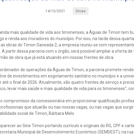
Dicas
14/10/2021
ainda mais qualidade de vida aos timonenses, a Águas de Timon tem b
 e renda aos moradores do município. Por isso, na tarde dessa quarta-
 as obras do Timon Saneada 2, a empresa reuniu-se com representant
 A partir dessa parceria com o órgão, será possível ampliar a oferta d
a mão de obra que já está atuando em nossas frentes de obra.
ordenador de operações da Águas de Timon, a parceria promete rende
rie de investimentos em esgotamento sanitário no município e a unive
r até o final de 2026. Atualmente, são quatro frentes de serviço e pre
osco, levar mais saúde e mais qualidade de vida para os timonenses”, c
o compromisso da concessionária em proporcionar qualificação profiss
profissionais que atuarão ou nas nossas vagas, ou nas vagas que surgi
abilidade social de Timon, Bárbara Melo
recer ao Sine Timon portando currículo e originais do RG, CPF e carte
 Secretaria Municipal de Desenvolvimento Econômico (SEMDEST), na rua 