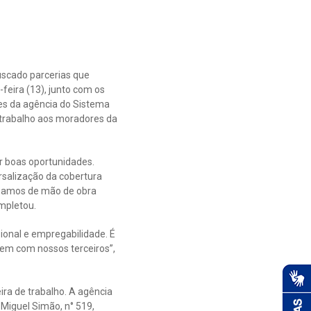
uscado parcerias que
feira (13), junto com os
es da agência do Sistema
e trabalho aos moradores da
r boas oportunidades.
rsalização da cobertura
cisamos de mão de obra
ompletou.
ional e empregabilidade. É
rem com nossos terceiros”,
ira de trabalho. A agência
Miguel Simão, n° 519,