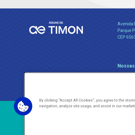
Avenida 
Parque P
CEP 656
Nossas
By clicking “Accept All Cookies”, you agree to the stor
navigation, analyze site usage, and assist in our market