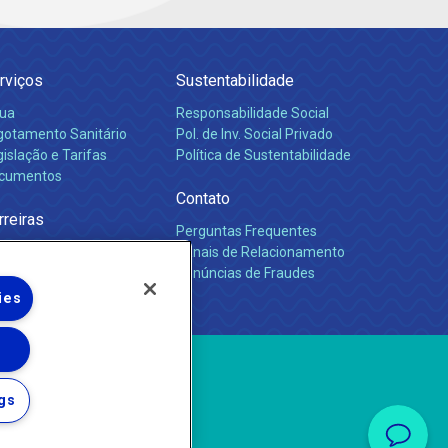
rviços
Sustentabilidade
ua
Responsabilidade Social
gotamento Sanitário
Pol. de Inv. Social Privado
islação e Tarifas
Política de Sustentabilidade
cumentos
Contato
rreiras
Perguntas Frequentes
Canais de Relacionamento
Denúncias de Fraudes
ies
gs