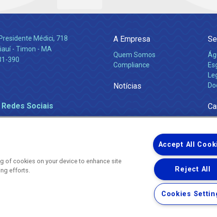
Presidente Médici, 718
A Empresa
Se
iauí - Timon - MA
Quem Somos
Ág
31-390
Compliance
Es
Leg
Notícias
Do
 Redes Sociais
Ca
Accept All Cook
ing of cookies on your device to enhance site
Reject All
ing efforts.
Uma empresa
Copyright ® 2026 - Todos os Direitos Reservados.
Nossa natureza movimenta a vida
Cookies Settin
Termos Gerais de Uso de Sites e Aplicativos