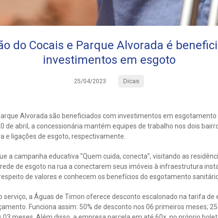
o do Cocais e Parque Alvorada é benefi
investimentos em esgoto
Dicas
25/04/2023
arque Alvorada são beneficiados com investimentos em esgotamento sa
0 de abril, a concessionária mantém equipes de trabalho nos dois bair
a e ligações de esgoto, respectivamente.
ue a campanha educativa “Quem cuida, conecta”, visitando as residênc
de de esgoto na rua a conectarem seus imóveis à infraestrutura instal
respeito de valores e conhecem os benefícios do esgotamento sanitário
o serviço, a Águas de Timon oferece desconto escalonado na tarifa de 
orçamento. Funciona assim: 50% de desconto nos 06 primeiros meses; 
s 03 meses. Além disso, a empresa parcela em até 60x, no próprio boleto