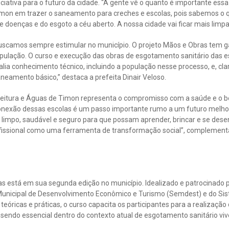
iciativa para o futuro da cidade. “A gente vê o quanto é importante ess
imon em trazer o saneamento para creches e escolas, pois sabemos o q
e doenças e do esgoto a céu aberto. A nossa cidade vai ficar mais limpa
 buscamos sempre estimular no município. O projeto Mãos e Obras tem 
opulação. O curso e execução das obras de esgotamento sanitário das e
 alia conhecimento técnico, incluindo a população nesse processo, e, cla
eamento básico,” destaca a prefeita Dinair Veloso.
refeitura e Águas de Timon representa o compromisso com a saúde e o b
conexão dessas escolas é um passo importante rumo a um futuro melhor
impo, saudável e seguro para que possam aprender, brincar e se dese
ofissional como uma ferramenta de transformação social”, complementa
as está em sua segunda edição no município. Idealizado e patrocinado
 Municipal de Desenvolvimento Econômico e Turismo (Semdest) e do Si
 teóricas e práticas, o curso capacita os participantes para a realização
, sendo essencial dentro do contexto atual de esgotamento sanitário v