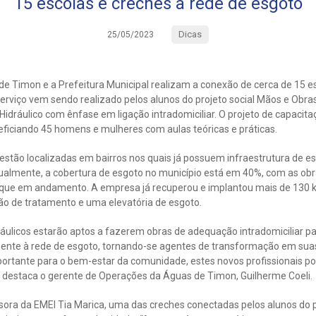
15 escolas e creches à rede de esgoto
Dicas
25/05/2023
e Timon e a Prefeitura Municipal realizam a conexão de cerca de 15 es
serviço vem sendo realizado pelos alunos do projeto social Mãos e Obra
idráulico com ênfase em ligação intradomiciliar. O projeto de capacita
ficiando 45 homens e mulheres com aulas teóricas e práticas.
estão localizadas em bairros nos quais já possuem infraestrutura de e
ualmente, a cobertura de esgoto no município está em 40%, com as obra
calque em andamento. A empresa já recuperou e implantou mais de 130
o de tratamento e uma elevatória de esgoto.
ráulicos estarão aptos a fazerem obras de adequação intradomiciliar p
ente à rede de esgoto, tornando-se agentes de transformação em sua
ortante para o bem-estar da comunidade, estes novos profissionais p
, destaca o gerente de Operações da Águas de Timon, Guilherme Coeli.
sora da EMEI Tia Marica, uma das creches conectadas pelos alunos do p