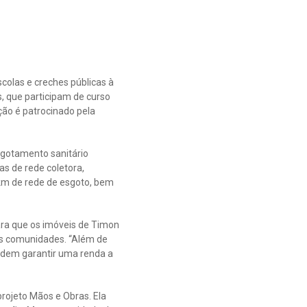
colas e creches públicas à
s, que participam de curso
ção é patrocinado pela
sgotamento sanitário
s de rede coletora,
 km de rede de esgoto, bem
ara que os imóveis de Timon
s comunidades. “Além de
odem garantir uma renda a
rojeto Mãos e Obras. Ela