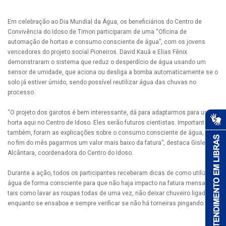
Em celebração ao Dia Mundial da Água, os beneficiários do Centro de
Convivência do Idoso de Timon participaram de uma “Oficina de
automação de hortas e consumo consciente de água”, com os jovens
vencedores do projeto social Pioneiros. David Kauâ e Elias Fênix
demonstraram o sistema que reduz o desperdício de água usando um
sensor de umidade, que aciona ou desliga a bomba automaticamente se o
solo já estiver úmido, sendo possível reutilizar água das chuvas no
processo.
“O projeto dos garotos é bem interessante, dá para adaptarmos para uma
horta aqui no Centro de Idoso. Eles serão futuros cientistas. Importante,
também, foram as explicações sobre o consumo consciente de água, para
no fim do mês pagarmos um valor mais baixo da fatura”, destaca Gislene
Alcântara, coordenadora do Centro do Idoso.
Durante a ação, todos os participantes receberam dicas de como utilizar
água de forma consciente para que não haja impacto na fatura mensal,
tais como lavar as roupas todas de uma vez, não deixar chuveiro ligado
enquanto se ensaboa e sempre verificar se não há torneiras pingando.