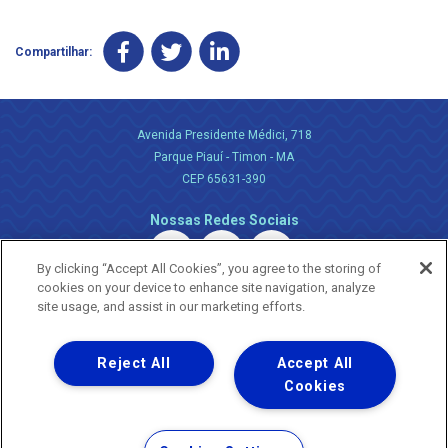
Compartilhar:
Avenida Presidente Médici, 718
Parque Piauí - Timon - MA
CEP 65631-390
Nossas Redes Sociais
By clicking “Accept All Cookies”, you agree to the storing of
cookies on your device to enhance site navigation, analyze
site usage, and assist in our marketing efforts.
Reject All
Accept All
Uma empresa
Copyright ® 2026 - Todos os Direitos Reservados.
Cookies
Nossa natureza movimenta a vida
Termos Gerais de Uso de Sites e Aplicativos