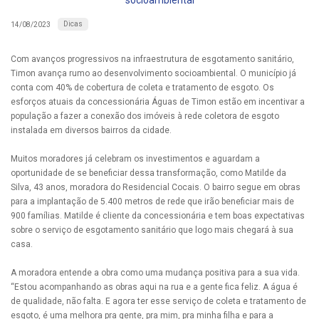
socioambiental
Dicas
14/08/2023
Com avanços progressivos na infraestrutura de esgotamento sanitário,
Timon avança rumo ao desenvolvimento socioambiental. O município já
conta com 40% de cobertura de coleta e tratamento de esgoto. Os
esforços atuais da concessionária Águas de Timon estão em incentivar a
população a fazer a conexão dos imóveis à rede coletora de esgoto
instalada em diversos bairros da cidade.
Muitos moradores já celebram os investimentos e aguardam a
oportunidade de se beneficiar dessa transformação, como Matilde da
Silva, 43 anos, moradora do Residencial Cocais. O bairro segue em obras
para a implantação de 5.400 metros de rede que irão beneficiar mais de
900 famílias. Matilde é cliente da concessionária e tem boas expectativas
sobre o serviço de esgotamento sanitário que logo mais chegará à sua
casa.
A moradora entende a obra como uma mudança positiva para a sua vida.
“Estou acompanhando as obras aqui na rua e a gente fica feliz. A água é
de qualidade, não falta. E agora ter esse serviço de coleta e tratamento de
esgoto, é uma melhora pra gente, pra mim, pra minha filha e para a