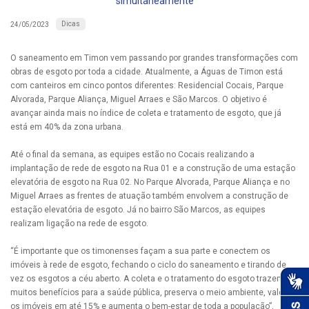
simultaneamente
Dicas
24/05/2023
O saneamento em Timon vem passando por grandes transformações com
obras de esgoto por toda a cidade. Atualmente, a Águas de Timon está
com canteiros em cinco pontos diferentes: Residencial Cocais, Parque
Alvorada, Parque Aliança, Miguel Arraes e São Marcos. O objetivo é
avançar ainda mais no índice de coleta e tratamento de esgoto, que já
está em 40% da zona urbana.
Até o final da semana, as equipes estão no Cocais realizando a
implantação de rede de esgoto na Rua 01 e a construção de uma estação
elevatória de esgoto na Rua 02. No Parque Alvorada, Parque Aliança e no
Miguel Arraes as frentes de atuação também envolvem a construção de
estação elevatória de esgoto. Já no bairro São Marcos, as equipes
realizam ligação na rede de esgoto.
“É importante que os timonenses façam a sua parte e conectem os
imóveis à rede de esgoto, fechando o ciclo do saneamento e tirando de
vez os esgotos a céu aberto. A coleta e o tratamento do esgoto trazem
muitos benefícios para a saúde pública, preserva o meio ambiente, valoriza
os imóveis em até 15% e aumenta o bem-estar de toda a população”,