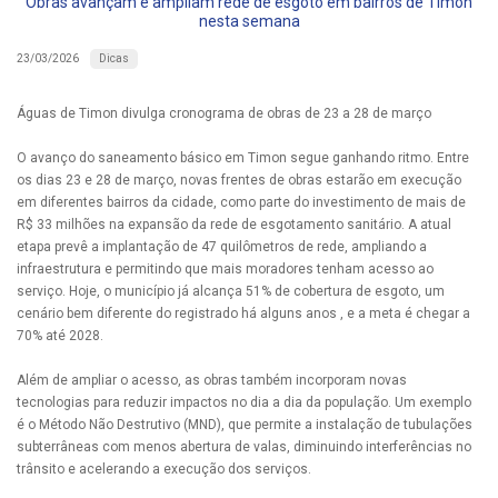
Obras avançam e ampliam rede de esgoto em bairros de Timon
nesta semana
Dicas
23/03/2026
Águas de Timon divulga cronograma de obras de 23 a 28 de março
O avanço do saneamento básico em Timon segue ganhando ritmo. Entre
os dias 23 e 28 de março, novas frentes de obras estarão em execução
em diferentes bairros da cidade, como parte do investimento de mais de
R$ 33 milhões na expansão da rede de esgotamento sanitário. A atual
etapa prevê a implantação de 47 quilômetros de rede, ampliando a
infraestrutura e permitindo que mais moradores tenham acesso ao
serviço. Hoje, o município já alcança 51% de cobertura de esgoto, um
cenário bem diferente do registrado há alguns anos , e a meta é chegar a
70% até 2028.
Além de ampliar o acesso, as obras também incorporam novas
tecnologias para reduzir impactos no dia a dia da população. Um exemplo
é o Método Não Destrutivo (MND), que permite a instalação de tubulações
subterrâneas com menos abertura de valas, diminuindo interferências no
trânsito e acelerando a execução dos serviços.