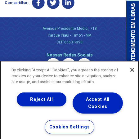
Compartilhar:
Avenida Presidente Médici, 718
Parque Piauí - Timon - MA
CEP 65631-390
Nossas Redes Sociais
By clicking “Accept All Cookies”, you agree to the storing of
cookies on your device to enhance site navigation, analyze
site usage, and assist in our marketing efforts.
Reject All
Accept All
Uma empresa
Copyright ® 2026 - Todos os Direitos Reservados.
Cookies
Nossa natureza movimenta a vida
Termos Gerais de Uso de Sites e Aplicativos
Cookies Settings
Política de Privacidade e Proteção de Dados