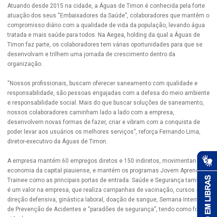
Atuando desde 2015 na cidade, a Águas de Timon é conhecida pela forte
atuação dos seus “Embaixadores da Saúde”, colaboradores que mantêm o
compromisso diário com a qualidade de vida da população, levando água
tratada e mais saúde para todos. Na Aegea, holding da qual a Águas de
Timon faz parte, os colaboradores tem várias oportunidades para que se
desenvolvam e trilhem uma jornada de crescimento dentro da
organização.
“Nossos profissionais, buscam oferecer saneamento com qualidade e
responsabilidade, são pessoas engajadas com a defesa do meio ambiente
e responsabilidade social. Mais do que buscar soluções de saneamento,
nossos colaboradores caminham lado a lado com a empresa,
desenvolvem novas formas de fazer, criar e vibram com a conquista de
poder levar aos usuários os melhores serviços”, reforça Fernando Lima,
diretor-executivo da Águas de Timon.
A empresa mantém 60 empregos diretos e 150 indiretos, movimentando a
economia da capital piauiense, e mantém os programas Jovem Aprendiz e
Trainee como as principais portas de entrada. Saúde e Segurança também
é um valor na empresa, que realiza campanhas de vacinação, cursos de
direção defensiva, ginástica laboral, doação de sangue, Semana Interna
de Prevenção de Acidentes e “paradões de segurança”, tendo como foco a