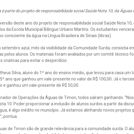
va é parte do projeto de responsabilidade social Saúde Nota 10, da Águas
a versão deste ano do projeto de responsabilidade social Saúde Nota 10,
dos da Escola Municipal Bilíngue Urbano Martins. Os estudantes vence
 consciente da água na Língua Brasileira de Sinais (libras).
o setembro azul, mês da visibilidade da Comunidade Surda, consistia e
as pelos alunos. Os materiais foram avaliados por um comitê técnico fo
s criativas para evitar o desperdício.
atheus Silva, aluno do 1º ano do ensino médio, que levou para casa um t
º ano que ganhou um vale-presente no valor de R$ 100,00. Já o terceiro
no e ganhou um vale-presente de R$ 50,00.
enador de Operações da Águas de Timon, todos saíram ganhando. “Nos
ota 10. Poder proporcionar a inclusão de alunos surdos a partir da disc
gua, é algo inédito no município. Já estamos alinhando novos projeto
”, pontua.
uas de Timon são de grande relevância para a comunidade surda. O alu