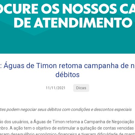
a: Águas de Timon retoma campanha de n
débitos
Dicas
11/11/2021
ntes podem negociar seus débitos com condições e descontos especiais
ão dos usuários, a Águas de Timon retoma a Campanha de Negociação d
o. A ação tem o objetivo de estimular a quitação de contas vencidas d
ram desequilíbrio econômico-financeiro e tiveram dificuldade de mant