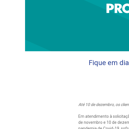
Fique em di
Até 10 de dezembro, os clie
Em atendimento à solicitaç
de novembro e 10 de dezembr
pandemia de Covid-19, sofre