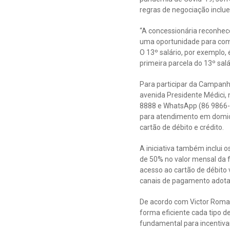
regras de negociação inclu
“A concessionária reconhece
uma oportunidade para come
O 13º salário, por exemplo
primeira parcela do 13º sal
Para participar da Campanha
avenida Presidente Médici, 
8888 e WhatsApp (86 9866-8
para atendimento em domicí
cartão de débito e crédito.
A iniciativa também inclui 
de 50% no valor mensal da 
acesso ao cartão de débito 
canais de pagamento adotad
De acordo com Victor Roman
forma eficiente cada tipo d
fundamental para incentiva