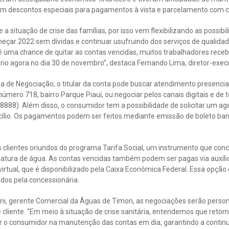
em descontos especiais para pagamentos à vista e parcelamento com co
 a situação de crise das famílias, por isso vem flexibilizando as possib
çar 2022 sem dívidas e continuar usufruindo dos serviços de qualida
, é uma chance de quitar as contas vencidas, muitos trabalhadores rec
ário agora no dia 30 de novembro”, destaca Fernando Lima, diretor-exe
 de Negociação, o titular da conta pode buscar atendimento presencial 
número 718, bairro Parque Piauí, ou negociar pelos canais digitais e de
888). Além disso, o consumidor tem a possibilidade de solicitar um a
lio. Os pagamentos podem ser feitos mediante emissão de boleto banc
os clientes oriundos do programa Tarifa Social, um instrumento que co
fatura de água. As contas vencidas também podem ser pagas via auxílio
virtual, que é disponibilizado pela Caixa Econômica Federal. Essa opção
os pela concessionária.
i, gerente Comercial da Águas de Timon, as negociações serão person
e cliente. “Em meio à situação de crise sanitária, entendemos que ret
r o consumidor na manutenção das contas em dia, garantindo a continu