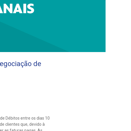
egociação de
e Débitos entre os dias 10
e clientes que, devido à
er as faturas pagas. As