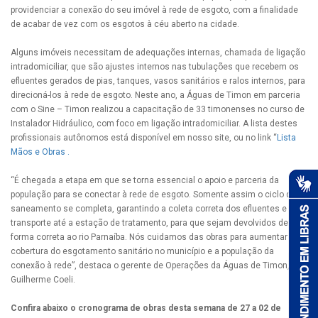
providenciar a conexão do seu imóvel à rede de esgoto, com a finalidade
de acabar de vez com os esgotos à céu aberto na cidade.
Alguns imóveis necessitam de adequações internas, chamada de ligação
intradomiciliar, que são ajustes internos nas tubulações que recebem os
efluentes gerados de pias, tanques, vasos sanitários e ralos internos, para
direcioná-los à rede de esgoto. Neste ano, a Águas de Timon em parceria
com o Sine – Timon realizou a capacitação de 33 timonenses no curso de
Instalador Hidráulico, com foco em ligação intradomiciliar. A lista destes
profissionais autônomos está disponível em nosso site, ou no link “
Lista
Mãos e Obras .
“É chegada a etapa em que se torna essencial o apoio e parceria da
população para se conectar à rede de esgoto. Somente assim o ciclo do
saneamento se completa, garantindo a coleta correta dos efluentes e o
transporte até a estação de tratamento, para que sejam devolvidos de
forma correta ao rio Parnaíba. Nós cuidamos das obras para aumentar a
cobertura do esgotamento sanitário no município e a população da
conexão à rede”, destaca o gerente de Operações da Águas de Timon,
Guilherme Coeli.
Confira abaixo o cronograma de obras desta semana de 27 a 02 de