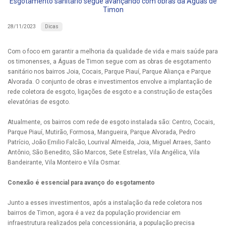
Esgotamento sanitário segue avançando com obras da Águas de
Timon
Dicas
28/11/2023
Com o foco em garantir a melhoria da qualidade de vida e mais saúde para
os timonenses, a Águas de Timon segue com as obras de esgotamento
sanitário nos bairros Joia, Cocais, Parque Piauí, Parque Aliança e Parque
Alvorada. O conjunto de obras e investimentos envolve a implantação de
rede coletora de esgoto, ligações de esgoto e a construção de estações
elevatórias de esgoto.
Atualmente, os bairros com rede de esgoto instalada são: Centro, Cocais,
Parque Piauí, Mutirão, Formosa, Mangueira, Parque Alvorada, Pedro
Patrício, João Emilio Falcão, Lourival Almeida, Joia, Miguel Arraes, Santo
Antônio, São Benedito, São Marcos, Sete Estrelas, Vila Angélica, Vila
Bandeirante, Vila Monteiro e Vila Osmar.
Conexão é essencial para avanço do esgotamento
Junto a esses investimentos, após a instalação da rede coletora nos
bairros de Timon, agora é a vez da população providenciar em
infraestrutura realizados pela concessionária, a população precisa