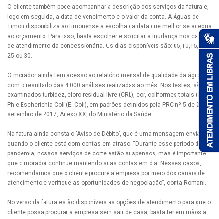
O cliente também pode acompanhar a descrição dos serviços da fatura e,
logo em seguida, a data de vencimento e o valor da conta. A Águas de
Timon disponibiliza ao timonense a escolha da data que melhor se adequa
ao orçamento. Para isso, basta escolher e solicitar a mudança nos canais
de atendimento da concessionária. Os dias disponíveis são: 05,10,15, 20,
25 ou 30.
O morador ainda tem acesso ao relatório mensal de qualidade da água,
com o resultado das 4.000 análises realizadas ao mês. Nos testes, são
examinados turbidez, cloro residual livre (CRL), cor, coliformes totais (CT),
Ph e Escherichia Coli (E. Coli), em padrões definidos pela PRC nº 5 de 28 de
setembro de 2017, Anexo XX, do Ministério da Saúde.
Na fatura ainda consta o ‘Aviso de Débito’, que é uma mensagem enviada
quando o cliente está com contas em atraso. “Durante esse período de
pandemia, nossos serviços de corte estão suspensos, mas é importante
que o morador continue mantendo suas contas em dia. Nesses casos,
recomendamos que o cliente procure a empresa por meio dos canais de
atendimento e verifique as oportunidades de negociação”, conta Romani.
No verso da fatura estão disponíveis as opções de atendimento para que o
cliente possa procurar a empresa sem sair de casa, basta ter em mãos a