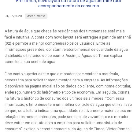
Em Timon, novo layout da fatura de água permite fácil
acompanhamento do consumo
Atendimento
01/07/2020
A fatura de água que chega às residências dos timonenses está mais
fácil e intuitiva. A conta com novo layout será entregue a partir de amanhã
(02) e permite a melhor compreensão pelos usuários. Entre as
informações presentes, constam relatório mensal de qualidade da água
distribuída e histórico de consumo. Assim, a Águas de Timon explica
como ler a sua conta de água.
É no canto superior direito que o morador pode conferir a matrícula,
necessária para solicitar atendimentos para a empresa. As informações
disponíveis na página inicial são os dados do cliente, com nome do titular,
endereço, número do hidrômetro e tipo de economia. Em seguida, consta
na fatura o histórico de consumo dos últimos seis meses. “Com essa
informação, o timonense tem um melhor controle da água que utiliza. Isso
porque, se a leitura indicar uma quantidade relativamente maior de uso em
relação aos meses anteriores, pode ser sinal de vazamento e o morador
deve entrar em contato com a empresa para solicitar uma vistoria de
consumo”, explica o gerente comercial da Águas de Timon, Victor Romani.