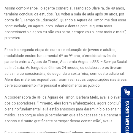
Assim como Manoel, o agente comercial, Francisco Oliveira, de 48 anos,
também concluiu os estudos. “Eu voltei a sala de aula após 30 anos, por
conta do ‘É Tempo de Educação’. Quando a Águas de Timon me deu essa
oportunidade, eu agarrei com unhas e dentes porque queria mais
conhecimento e agora eu não vou parar, sempre vou buscar mais e mais”,
prometeu.
Essa é a segunda etapa do curso de educação de jovens e adultos,
modalidade ensino fundamental 6º ao 9º ano, oferecido através da
parceria entre a Águas de Timon, Academia Aegea e SESI – Serviço Social
da Indústria. Ao longo dos últimos 24 meses, os colaboradores tiveram
aulas na concessionária, de segunda a sexta feira, sem custo adicional.
Além das matérias específicas, foram realizadas capacitações nas áreas
de relacionamento interpessoal e atendimento ao público.
A coordenadora de RH da Águas de Timon, Bárbara Melo, avalia o avanço
dos colaboradores. “Primeiro, eles foram alfabetizados, agora concluíram
o ensino fundamental, e já estão ansiosos para darem início ao ensino
médio. Isso porque eles já perceberam que são capazes de alcançar seus
sonhos e é muito gratificante participar dessa construção”, avalia.