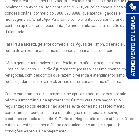
O atendimento pode ser realizado presencialmente na loja do Parque Piauí,
localizada na Avenida Presidente Médici, 718, ou pelos canais digitais da
concessionária, por meio do 0800 595 8888, que atende ligações e
mensagens via WhatsApp. Para participar, o cliente deve ser titular da
conta ou apresentar a documentação necessária para a alteração da
titularidade.
Para Paula Moretti, gerente comercial da Águas de Timon, o Feirão é uma
forma de aproximar ainda mais a concessionária da população.
“Muita gente quer resolver a pendência, mas não consegue por causa dos
juros acumulados. O Feirão é justamente pra isso: dar uma chance real de
renegociar, com descontos que fazem diferença e atendimento simples. O
foco é ajudar o cliente a resolver, não complicar ainda mais”, afirma.
Com o encerramento da campanha se aproximando, a concessionária
reforça a importância de aproveitar os últimos dias para negociar. A
regularização dos débitos não apenas evita cortes no abastecimento,
como também contribui para a manutenção e melhoria dos serviços
prestados em toda a cidade. O Feirão de Negociação segue até o dia 31 de
outubro, e esta pode ser a última oportunidade do ano para garantir
condições especiais de pagamento.