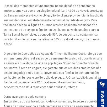
O papel dos moradores é fundamental nesse desafio de conectar os
imóveis, uma vez que a legislação federal (Lei 14.026 do Novo Marco Legal
do Saneamento) prevê como obrigação do cliente providenciar a ligação da
sua residência ou estabelecimento comercial na rede de esgoto. Para
facilitar a adesão, a Águas de Timon oferece desconto escalonado no
primeiro ano do serviço, além de realizar busca ativa de usuários para a
Tarifa Social, benefício que concede 50% de desconto na conta mensal
para famílias de baixa renda, além de 50% no valor do serviço de conexão
à rede.
O gerente de Operações da Águas de Timon, Guilherme Coeli, reforça que
as transformações realizadas pelo saneamento básico são positivas para
a saúde e a qualidade de vida da população. “Quando o cliente conecta
seu imóvel à rede de esgoto, ele garante que os resíduos produzidos não
sejam lançados a céu aberto, prevenindo sua família de contaminações
por bactérias, fungos e proliferação de pragas. A Organização Mundial da
Saúde indica que a cada R$ 1 real investido em saneamento,
economizam-se R$ 4 reais com saúde pública”, reforça.
Obras avançam a cada semana
Em paralelo ao trabalho educativo de conscientização sobre a conexão, a
Águas de Timon avança a cada semana nas obras de esgotamento