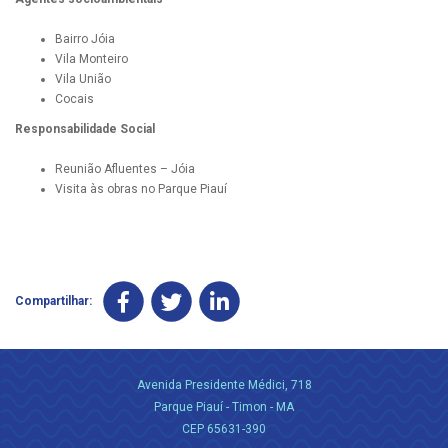
Bairro Jóia
Vila Monteiro
Vila União
Cocais
Responsabilidade Social
Reunião Afluentes – Jóia
Visita às obras no Parque Piauí
Compartilhar:
Avenida Presidente Médici, 718
Parque Piauí - Timon - MA
CEP 65631-390