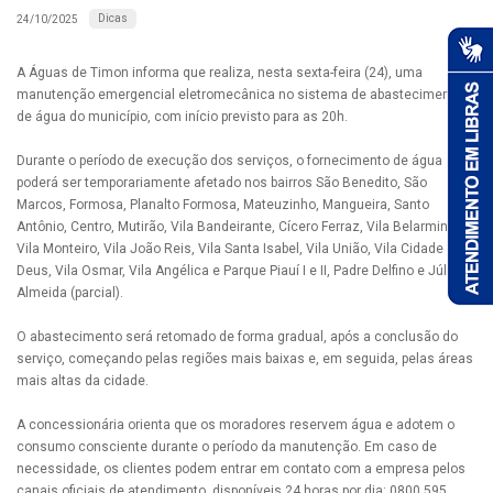
Dicas
24/10/2025
A Águas de Timon informa que realiza, nesta sexta-feira (24), uma
manutenção emergencial eletromecânica no sistema de abastecimento
de água do município, com início previsto para as 20h.
Durante o período de execução dos serviços, o fornecimento de água
poderá ser temporariamente afetado nos bairros São Benedito, São
Marcos, Formosa, Planalto Formosa, Mateuzinho, Mangueira, Santo
Antônio, Centro, Mutirão, Vila Bandeirante, Cícero Ferraz, Vila Belarmino,
Vila Monteiro, Vila João Reis, Vila Santa Isabel, Vila União, Vila Cidade de
Deus, Vila Osmar, Vila Angélica e Parque Piauí I e II, Padre Delfino e Júlio
Almeida (parcial).
O abastecimento será retomado de forma gradual, após a conclusão do
serviço, começando pelas regiões mais baixas e, em seguida, pelas áreas
mais altas da cidade.
A concessionária orienta que os moradores reservem água e adotem o
consumo consciente durante o período da manutenção. Em caso de
necessidade, os clientes podem entrar em contato com a empresa pelos
canais oficiais de atendimento, disponíveis 24 horas por dia: 0800 595