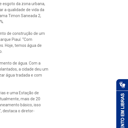
e esgoto da zona urbana,
r a qualidade de vida da
rama Timon Saneada 2,
0%.
ento de construção de um
Parque Piauí. “Com
es. Hoje, temos água de
o.
cimento de água. Com a
lantados, a cidade deu um
izar água tradada e com
rias e uma Estação de
Atualmente, mais de 20
aneamento básico, isso
 destaca o diretor-