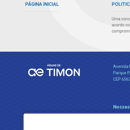
PÁGINA INICIAL
POLITIC
Uma conc
acordo co
compromis
Avenida 
Parque P
CEP 656
Nossas