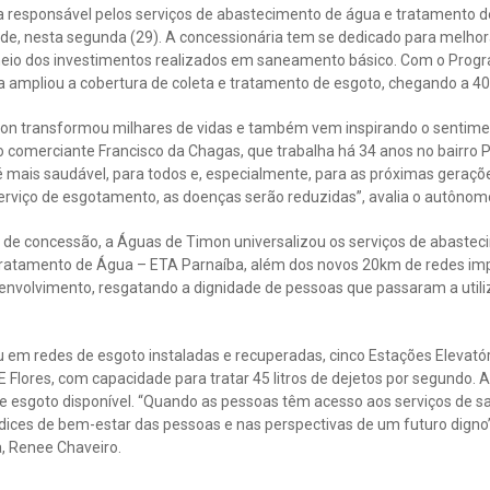
responsável pelos serviços de abastecimento de água e tratamento d
de, nesta segunda (29). A concessionária tem se dedicado para melhora
eio dos investimentos realizados em saneamento básico. Com o Prog
a ampliou a cobertura de coleta e tratamento de esgoto, chegando a 4
mon transformou milhares de vidas e também vem inspirando o sentim
o comerciante Francisco da Chagas, que trabalha há 34 anos no bairro 
é mais saudável, para todos e, especialmente, para as próximas geraçõ
erviço de esgotamento, as doenças serão reduzidas”, avalia o autônom
 de concessão, a Águas de Timon universalizou os serviços de abaste
Tratamento de Água – ETA Parnaíba, além dos novos 20km de redes imp
senvolvimento, resgatando a dignidade de pessoas que passaram a util
em redes de esgoto instaladas e recuperadas, cinco Estações Elevató
Flores, com capacidade para tratar 45 litros de dejetos por segundo. 
de esgoto disponível. “Quando as pessoas têm acesso aos serviços de s
ices de bem-estar das pessoas e nas perspectivas de um futuro digno”,
a, Renee Chaveiro.