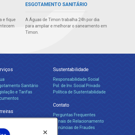
ESGOTAMENTO SANITÁRIO
 e fique
A Águas de Timon trabalha 24h por dia
ontecem
para ampliar e melhorar o saneamento em
Timon.
rviços
Sustentabilidade
ua
Responsabilidade Social
gotamento Sanitário
Pol. de Inv. Social Privado
islação e Tarifas
Política de Sustentabilidade
cumentos
Contato
rreiras
Perguntas Frequentes
Canais de Relacionamento
Denúncias de Fraudes