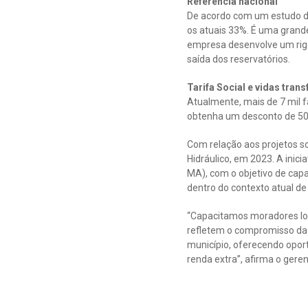
Referência nacional
De acordo com um estudo do
os atuais 33%. É uma grande
empresa desenvolve um rig
saída dos reservatórios.
Tarifa Social e vidas tra
Atualmente, mais de 7 mil fa
obtenha um desconto de 50%
Com relação aos projetos so
Hidráulico, em 2023. A inic
MA), com o objetivo de capac
dentro do contexto atual d
“Capacitamos moradores loc
refletem o compromisso da
município, oferecendo opo
renda extra”, afirma o gere