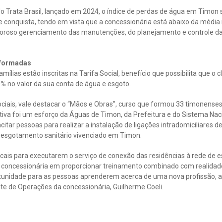
 Trata Brasil, lançado em 2024, o índice de perdas de água em Timon 
 conquista, tendo em vista que a concessionária está abaixo da média 
oroso gerenciamento das manutenções, do planejamento e controle da
nsformadas
mílias estão inscritas na Tarifa Social, benefício que possibilita que o c
 no valor da sua conta de água e esgoto.
ciais, vale destacar o “Mãos e Obras”, curso que formou 33 timonenses 
iativa foi um esforço da Águas de Timon, da Prefeitura e do Sistema Na
itar pessoas para realizar a instalação de ligações intradomiciliares d
e esgotamento sanitário vivenciado em Timon.
ais para executarem o serviço de conexão das residências à rede de 
 concessionária em proporcionar treinamento combinado com realida
rtunidade para as pessoas aprenderem acerca de uma nova profissão, 
nte de Operações da concessionária, Guilherme Coeli.