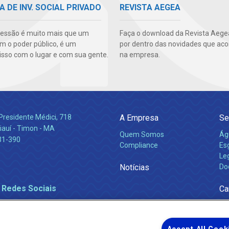
A DE INV. SOCIAL PRIVADO
REVISTA AEGEA
essão é muito mais que um
Faça o download da Revista Aegea
m o poder público, é um
por dentro das novidades que ac
so com o lugar e com sua gente.
na empresa.
Presidente Médici, 718
A Empresa
Se
iauí - Timon - MA
Quem Somos
Ág
31-390
Compliance
Es
Leg
Notícias
Do
 Redes Sociais
Ca