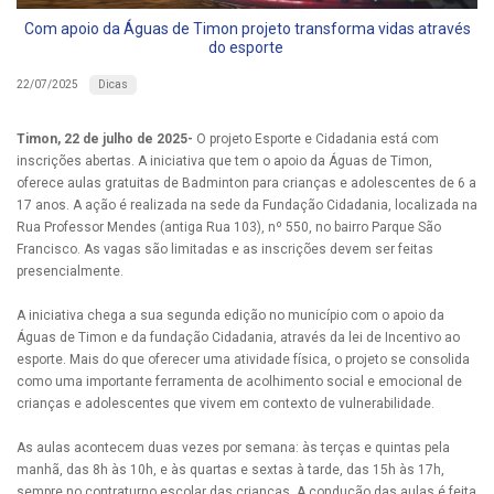
Com apoio da Águas de Timon projeto transforma vidas através
do esporte
Dicas
22/07/2025
Timon, 22 de julho de 2025-
O projeto Esporte e Cidadania está com
inscrições abertas. A iniciativa que tem o apoio da Águas de Timon,
oferece aulas gratuitas de Badminton para crianças e adolescentes de 6 a
17 anos. A ação é realizada na sede da Fundação Cidadania, localizada na
Rua Professor Mendes (antiga Rua 103), nº 550, no bairro Parque São
Francisco. As vagas são limitadas e as inscrições devem ser feitas
presencialmente.
A iniciativa chega a sua segunda edição no município com o apoio da
Águas de Timon e da fundação Cidadania, através da lei de Incentivo ao
esporte. Mais do que oferecer uma atividade física, o projeto se consolida
como uma importante ferramenta de acolhimento social e emocional de
crianças e adolescentes que vivem em contexto de vulnerabilidade.
As aulas acontecem duas vezes por semana: às terças e quintas pela
manhã, das 8h às 10h, e às quartas e sextas à tarde, das 15h às 17h,
sempre no contraturno escolar das crianças. A condução das aulas é feita