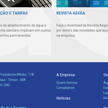
ÇÃO E TARIFAS
REVISTA AEGEA
os de abastecimento de água e
Faça o download da Revista Aegea
to sanitário implicam em custos
por dentro das novidades que ac
mentos permanentes.
na empresa.
Presidente Médici, 718
A Empresa
Se
iauí - Timon - MA
Quem Somos
Ág
31-390
Compliance
Es
Leg
Notícias
Do