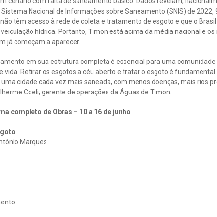
um cenário com falta de saneamento básico. Dados revelam, nacionalm
Sistema Nacional de Informações sobre Saneamento (SNIS) de 2022, 90
não têm acesso à rede de coleta e tratamento de esgoto e que o Brasil
veiculação hídrica. Portanto, Timon está acima da média nacional e os 
m já começam a aparecer.
neamento em sua estrutura completa é essencial para uma comunidade 
 vida. Retirar os esgotos a céu aberto e tratar o esgoto é fundamenta
ne uma cidade cada vez mais saneada, com menos doenças, mais rios pr
ilherme Coeli, gerente de operações da Águas de Timon.
ma completo de Obras – 10 a 16 de junho
sgoto
Antônio Marques
mento