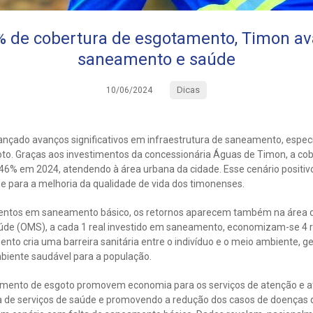
 de cobertura de esgotamento, Timon a
saneamento e saúde
Dicas
10/06/2024
nçado avanços significativos em infraestrutura de saneamento, espec
oto. Graças aos investimentos da concessionária Águas de Timon, a cob
46% em 2024, atendendo à área urbana da cidade. Esse cenário positivo
e para a melhoria da qualidade de vida dos timonenses.
mentos em saneamento básico, os retornos aparecem também na área 
de (OMS), a cada 1 real investido em saneamento, economizam-se 4 r
nto cria uma barreira sanitária entre o indivíduo e o meio ambiente, 
mbiente saudável para a população.
atamento de esgoto promovem economia para os serviços de atenção e 
la de serviços de saúde e promovendo a redução dos casos de doenças d