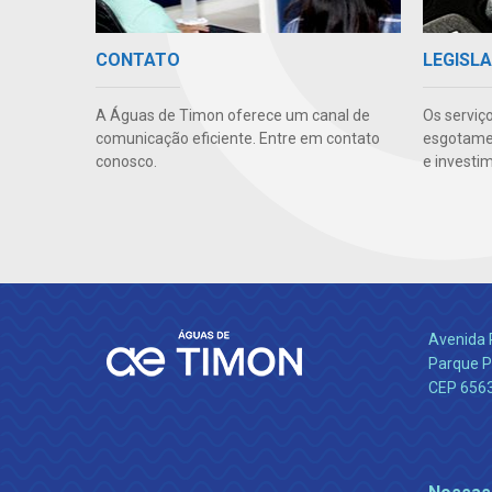
CONTATO
LEGISLA
A Águas de Timon oferece um canal de
Os serviç
comunicação eficiente. Entre em contato
esgotamen
conosco.
e investi
Avenida 
Parque P
CEP 656