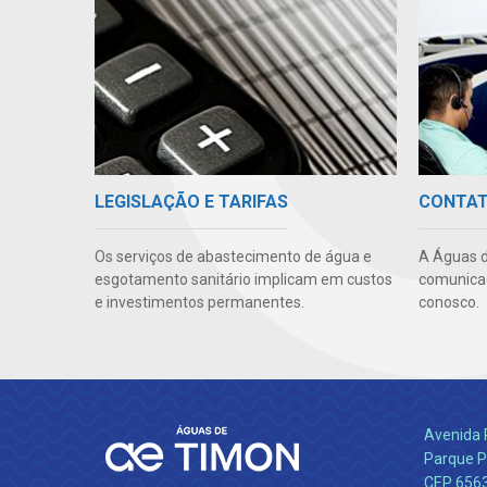
LEGISLAÇÃO E TARIFAS
CONTA
Os serviços de abastecimento de água e
A Águas d
esgotamento sanitário implicam em custos
comunicaç
e investimentos permanentes.
conosco.
Avenida 
Parque P
CEP 656