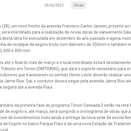
Dicas
25/02/2022
a (28), um novo trecho da avenida Francisco Carlos Jansen, próximo ao
será interditado para a realização de novas obras de saneamento bá
a desta obra foi executada em dezembro do ano passado e agora, nes
inha de recalque de esgoto bruto com diâmetro de 350mm e também im
0, 600 e 400 mm.
os até o final do mês de março e o local interditado estará devidamente
Trânsito em Timon (DMTRANS), que dará o suporte necessário para orie
ondutores que transitarem no sentido Oeste-Leste deverão realizar uma
da Jaime Rios. Daí, o condutor deverá seguir pela avenida Jaime Rios at
seguirá até a avenida Piauí.
nitário da primeira fase do programa Timon Saneada 2 estão na reta fi
ede de esgoto e, até março, será cumprido o cronograma de obras que p
cote de investimentos inclui ainda a entrega da nova sede da escola No
ria de Esgoto no bairro Parque Piauí e de uma nova Estação de Tratam
ural.