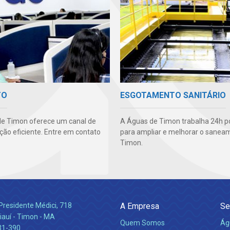
TO
ESGOTAMENTO SANITÁRIO
e Timon oferece um canal de
A Águas de Timon trabalha 24h po
ão eficiente. Entre em contato
para ampliar e melhorar o sane
Timon.
Presidente Médici, 718
A Empresa
Se
iauí - Timon - MA
Quem Somos
Ág
31-390