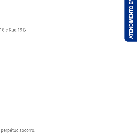
 18 e Rua 19 B
 perpétuo socorro.