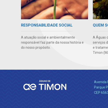
RESPONSABILIDADE SOCIAL
QUEM 
A atuação social e ambientalmente
A Águas d
responsável faz parte da nossa história e
serviços 
do nosso propósito.
e tratame
Timon (M
Avenida 
Parque P
CEP 656