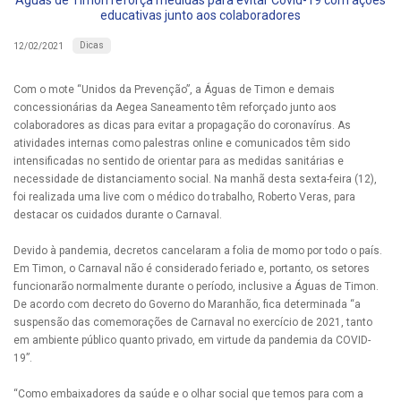
Águas de Timon reforça medidas para evitar Covid-19 com ações
educativas junto aos colaboradores
Dicas
12/02/2021
Com o mote “Unidos da Prevenção”, a Águas de Timon e demais
concessionárias da Aegea Saneamento têm reforçado junto aos
colaboradores as dicas para evitar a propagação do coronavírus. As
atividades internas como palestras online e comunicados têm sido
intensificadas no sentido de orientar para as medidas sanitárias e
necessidade de distanciamento social. Na manhã desta sexta-feira (12),
foi realizada uma live com o médico do trabalho, Roberto Veras, para
destacar os cuidados durante o Carnaval.
Devido à pandemia, decretos cancelaram a folia de momo por todo o país.
Em Timon, o Carnaval não é considerado feriado e, portanto, os setores
funcionarão normalmente durante o período, inclusive a Águas de Timon.
De acordo com decreto do Governo do Maranhão, fica determinada “a
suspensão das comemorações de Carnaval no exercício de 2021, tanto
em ambiente público quanto privado, em virtude da pandemia da COVID-
19”.
“Como embaixadores da saúde e o olhar social que temos para com a