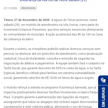
a liderança da Vila Osmar neste sábado (29)
Atendimento
27/11/2025
Timon, 27 de Novembro de 2025-
A águas de Timon promove, neste
sábado (29), um mutirão de atendimento na Vila Osmar, como parte do
movimento Estamos Presentes, que leva serviços essencias diretamente
às comunidades do município. A ação acontecerá das 8h às 16h na Casa
da Liderança do bairro.
Durante o evento, os moradores poderão realizar diversos serviços sem
precisar se deslocar até um ponto fixo de atendimento, como atualização
cadastral, troca de titularidade, consulta e emissão de segunda via,
negociação de débitos e pagamentos. A equipe também fará o cadastro na
Tarifa Social, que garante desconto de 50% na conta de água, e na Tarifa
Especial, benefício voltado para famílias em extrema vulnerabilidade
social, garantindo valor fixo de R$ 18,00 na fatura de água e esgoto.
O mutirão reforça a adesão ao programa Vizinhança Saneada, que já
impactou positivamente diversas famílias timonenses no bairro Parque
Piauí. O projeto garante a padronização das ligações de esgoto,
assegurando que todos os despejos dos imóveis sejam direcionados
corretamente à rede coletora pública, eliminando o uso de fossas,