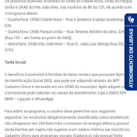
Os próximos mutirões ocorrerão no CRAS do Cidade Nova, CRAS do Parque
União e CRAS do Vila João Reis, nos horários de 8h às 12h, de acordo com
cronograma abaixo.
– Quarta-feira: CRAS Cidade Nova – Rua 6 (próximo à Igreja Quadrangular),
S/N;
– Quinta-feira: CRAS Parque União – Rua Tenente Antônio da Silva, S/N
(Rua 100 – em frente ao posto do INSS);
– Sexta-feira: CRAS Vila João Reis – Rua Dr. João Lula (Antiga Rua 20),
3793.
Tarifa Social
O benefício é acessível à famílias de baixa renda e que possuam Número
de Identificação Social (NIS), que pode ser adquirido através do APP
Cadastro Único e renovado em um CRAS do município. Após adquirir o NIS,
o timonense pode solicitar via canais de atendimento: Loja e (0800 595
8888 – Ligação e WhatsApp).
Para aderir ao programa, o usuário deve preencher aos seguintes
requisitos: ter economia obrigatoriamente classificada como residencial;
não ultrapassar em 200 Kwh/mês o consumo de energia elétrica; possuir
renda familiar per capita não superior a um salário mínimo; ser inscrito no
Cadastro Único para programas sociais (Cadúnico); não possuir fonte