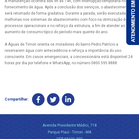
A manutenção ocorrerá das 9h às 14h, com interrupção temporária no
fornecimento de água. Após a conclusão dos serviços, o abastecimento
será retomado de forma gradativa. Durante a parada, serão executadas
melhorias nos sistemas de abastecimento com foco na otimização dos
processos operacionais e no reforço da estrutura, a fim de atender ao
aumento de consumo típico do período mais quente do ano.
A Águas de Timon orienta os moradores do bairro Pedro Patrício a
reservarem água com antecedência e reforça a importância do uso
consciente. Em casos emergenciais, a concessionária está disponível 24
horas por dia por telefone e WhatsApp, no número 0800 595 8888.
Compartilhar:
Avenida Presidente Médici, 718
Parque Piauí - Timon - MA
CEP 65631-390